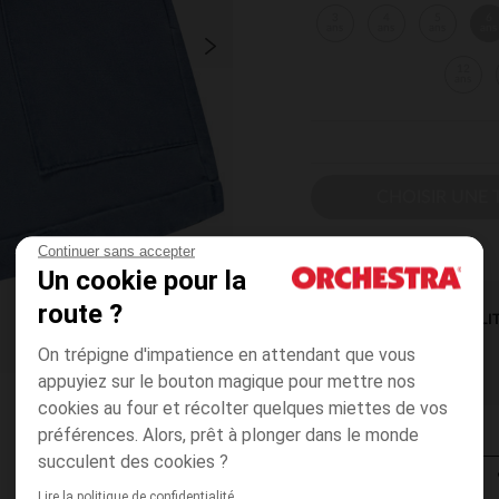
3
4
5
6
ans
ans
ans
ans
12
ans
CHOISIR UNE T
Continuer sans accepter
Un cookie pour la
route ?
DISPONIBILI
On trépigne d'impatience en attendant que vous
appuyiez sur le bouton magique pour mettre nos
cookies au four et récolter quelques miettes de vos
préférences. Alors, prêt à plonger dans le monde
succulent des cookies ?
Lire la politique de confidentialité