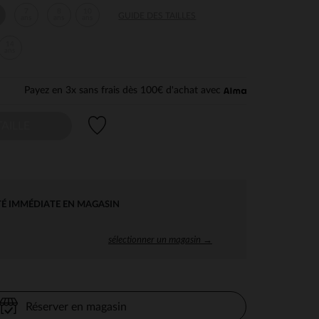
7
8
10
GUIDE DES TAILLES
ans
ans
ans
14
ans
Payez en 3x sans frais dès 100€ d'achat avec
Liste de souhaits
AILLE
TÉ IMMÉDIATE EN MAGASIN
sélectionner un magasin →
Réserver en magasin