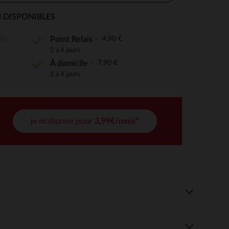
 DISPONIBLES
ite
4,90 €
Point Relais
 Options
2 à 4 jours
7,90 €
À domicile
tres de confidentialité, en garantissant la conformité avec les
2 à 4 jours
je m'abonne pour
3,99€/mois*