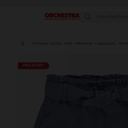
Menu
Orchestra
Enfant
Fille
Vêtements
Jupes,shorts
Short
PRIX ROND*