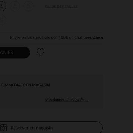
6
8
10
GUIDE DES TAILLES
ans
ans
ans
14
ans
Payez en 3x sans frais dès 100€ d'achat avec
Liste de souhaits
ANIER
TÉ IMMÉDIATE EN MAGASIN
sélectionner un magasin →
Réserver en magasin