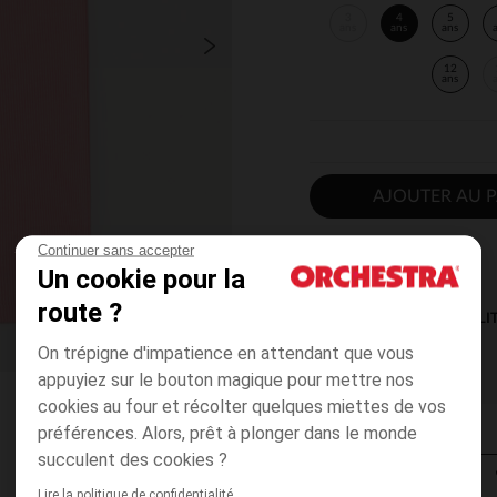
3
4
5
ans
ans
ans
12
ans
AJOUTER AU P
Continuer sans accepter
Un cookie pour la
route ?
DISPONIBILI
On trépigne d'impatience en attendant que vous
appuyiez sur le bouton magique pour mettre nos
cookies au four et récolter quelques miettes de vos
préférences. Alors, prêt à plonger dans le monde
succulent des cookies ?
Lire la politique de confidentialité