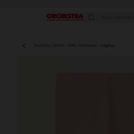
Menu
Orchestra
Enfant
Fille
Vêtements
Leggings