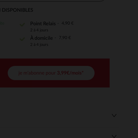
 DISPONIBLES
ite
4,90 €
Point Relais
 Options
2 à 4 jours
7,90 €
À domicile
tres de confidentialité, en garantissant la conformité avec les
2 à 4 jours
je m'abonne pour
3,99€/mois*