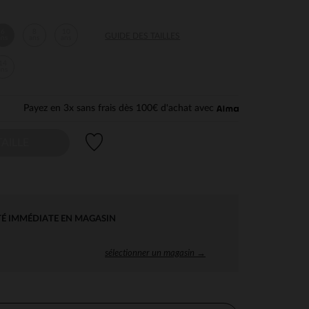
6
8
10
GUIDE DES TAILLES
ans
ans
ans
14
ans
Payez en 3x sans frais dès 100€ d'achat avec
Liste de souhaits
AILLE
TÉ IMMÉDIATE EN MAGASIN
sélectionner un magasin →