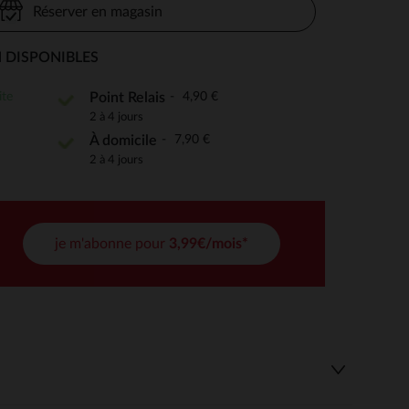
Réserver en magasin
 DISPONIBLES
 Options
ite
4,90 €
Point Relais
2 à 4 jours
tres de confidentialité, en garantissant la conformité avec les
7,90 €
À domicile
2 à 4 jours
je m'abonne pour
3,99€/mois*