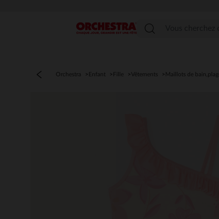
Menu
Orchestra
Enfant
Fille
Vêtements
Maillots de bain,plag