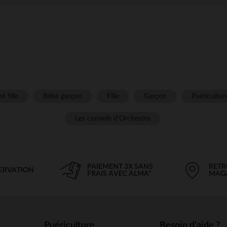
é fille
Bébé garçon
Fille
Garçon
Puéricultur
Les conseils d'Orchestra
PAIEMENT 3X SANS
RETR
SERVATION
FRAIS AVEC ALMA*
MAG
Puériculture
Besoin d'aide ?