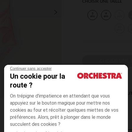
CHOISIR UNE TAILLE
3
4
5
ans
ans
ans
12
ans
CHOISIR UNE T
Continuer sans accepter
Un cookie pour la
route ?
DISPONIBILI
On trépigne d'impatience en attendant que vous
appuyiez sur le bouton magique pour mettre nos
cookies au four et récolter quelques miettes de vos
préférences. Alors, prêt à plonger dans le monde
succulent des cookies ?