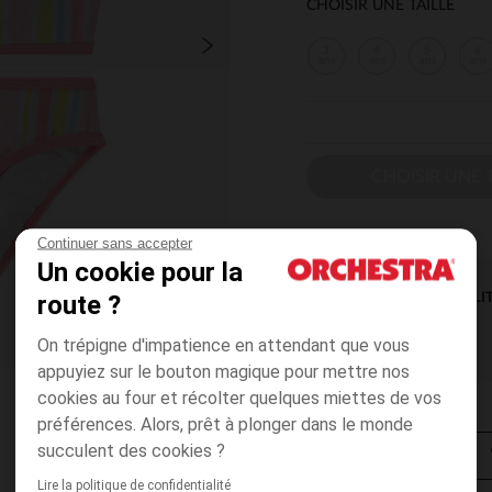
CHOISIR UNE TAILLE
3
4
5
6
ans
ans
ans
ans
CHOISIR UNE T
Continuer sans accepter
Un cookie pour la
route ?
DISPONIBILI
On trépigne d'impatience en attendant que vous
appuyiez sur le bouton magique pour mettre nos
cookies au four et récolter quelques miettes de vos
préférences. Alors, prêt à plonger dans le monde
succulent des cookies ?
Lire la politique de confidentialité