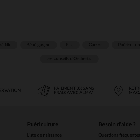
é fille
Bébé garçon
Fille
Garçon
Puéricultur
Les conseils d'Orchestra
PAIEMENT 3X SANS
RETR
SERVATION
FRAIS AVEC ALMA*
MAG
Puériculture
Besoin d'aide ?
Liste de naissance
Questions fréquente