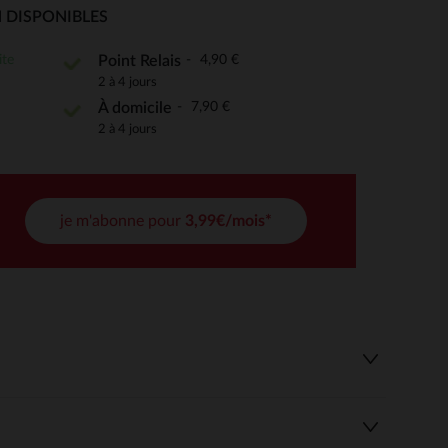
 DISPONIBLES
ite
4,90 €
Point Relais
2 à 4 jours
 Options
7,90 €
À domicile
tres de confidentialité, en garantissant la conformité avec les
2 à 4 jours
je m'abonne pour
3,99€/mois*