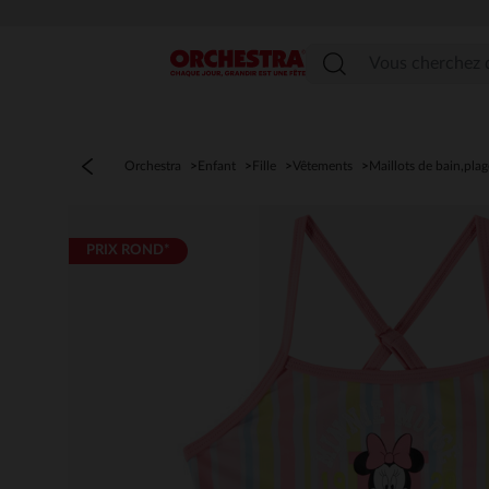
Menu
Orchestra
Enfant
Fille
Vêtements
Maillots de bain,plag
PRIX ROND*