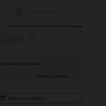
8
10
GUIDE DES TAILLES
ans
ans
Payez en 3x sans frais dès 100€ d'achat avec
Liste de souhaits
AILLE
TÉ IMMÉDIATE EN MAGASIN
sélectionner un magasin →
Réserver en magasin