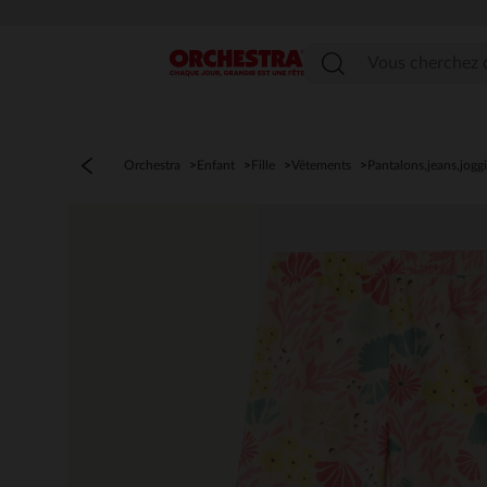
Menu
Orchestra
Enfant
Fille
Vêtements
Pantalons,jeans,jogg