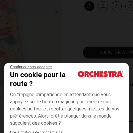
3
4
5
6
ans
ans
ans
ans
12
ans
AJOUTER AU P
Continuer sans accepter
Un cookie pour la
route ?
DISPONIBILI
On trépigne d'impatience en attendant que vous
appuyiez sur le bouton magique pour mettre nos
cookies au four et récolter quelques miettes de vos
préférences. Alors, prêt à plonger dans le monde
succulent des cookies ?
Lire la politique de confidentialité