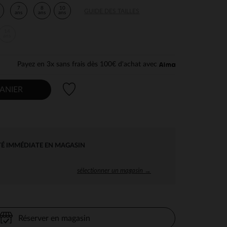
7
8
10
GUIDE DES TAILLES
ans
ans
ans
14
ans
Payez en 3x sans frais dès 100€ d'achat avec
Liste de souhaits
ANIER
TÉ IMMÉDIATE EN MAGASIN
sélectionner un magasin →
Réserver en magasin