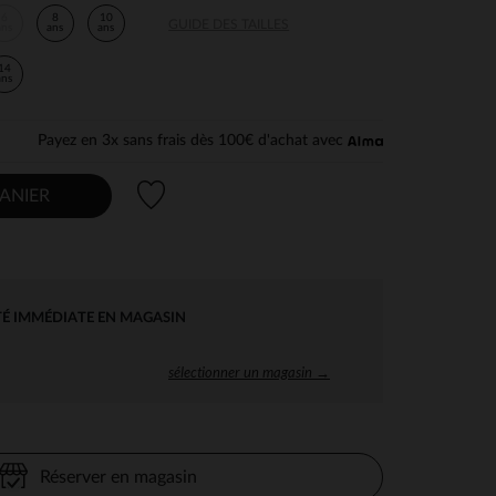
6
8
10
GUIDE DES TAILLES
ans
ans
ans
14
ans
Payez en 3x sans frais dès 100€ d'achat avec
Liste de souhaits
ANIER
TÉ IMMÉDIATE EN MAGASIN
sélectionner un magasin →
Réserver en magasin