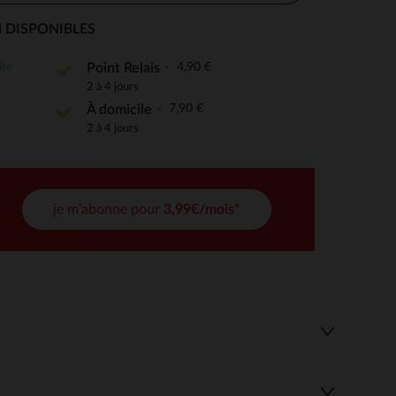
 DISPONIBLES
ite
4,90 €
Point Relais
 Options
2 à 4 jours
7,90 €
À domicile
tres de confidentialité, en garantissant la conformité avec les
2 à 4 jours
je m'abonne pour
3,99€/mois*