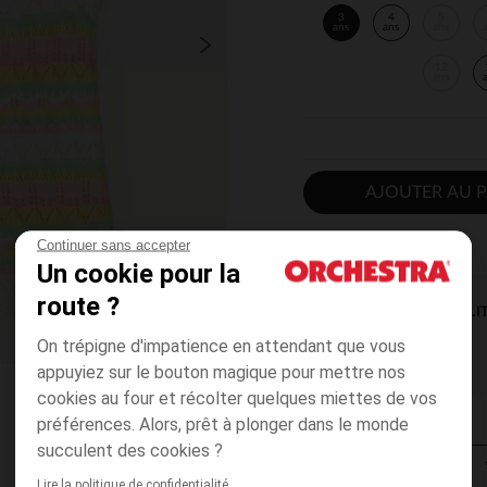
3
4
5
ans
ans
ans
12
ans
AJOUTER AU P
Continuer sans accepter
Un cookie pour la
route ?
DISPONIBILI
On trépigne d'impatience en attendant que vous
appuyiez sur le bouton magique pour mettre nos
cookies au four et récolter quelques miettes de vos
préférences. Alors, prêt à plonger dans le monde
succulent des cookies ?
Lire la politique de confidentialité