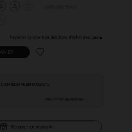
6
8
10
GUIDE DES TAILLES
ans
ans
ans
14
ans
Payez en 3x sans frais dès 100€ d'achat avec
Liste de souhaits
ANIER
TÉ IMMÉDIATE EN MAGASIN
sélectionner un magasin →
Réserver en magasin