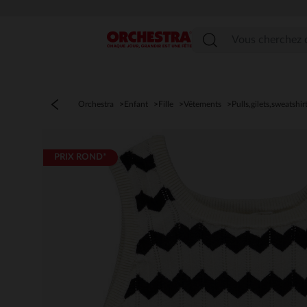
Menu
Orchestra
Enfant
Fille
Vêtements
Pulls,gilets,sweatshir
PRIX ROND*