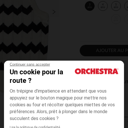
3
4
5
ans
ans
ans
12
ans
AJOUTER AU P
Continuer sans accepter
Un cookie pour la
route ?
DISPONIBILI
On trépigne d'impatience en attendant que vous
appuyiez sur le bouton magique pour mettre nos
cookies au four et récolter quelques miettes de vos
préférences. Alors, prêt à plonger dans le monde
succulent des cookies ?
Lire la politique de confidentialité