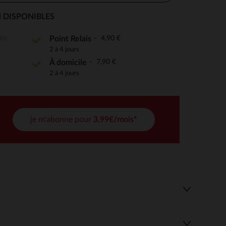
 DISPONIBLES
ite
4,90 €
Point Relais
 Options
2 à 4 jours
7,90 €
À domicile
tres de confidentialité, en garantissant la conformité avec les
2 à 4 jours
je m'abonne pour
3,99€/mois*