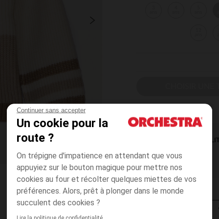
3
4
5
ans
ans
ans
12
ans
CHOISIR UNE T
Continuer sans accepter
Un cookie pour la
route ?
DISPONIBILI
On trépigne d'impatience en attendant que vous
appuyiez sur le bouton magique pour mettre nos
cookies au four et récolter quelques miettes de vos
préférences. Alors, prêt à plonger dans le monde
succulent des cookies ?
Lire la politique de confidentialité