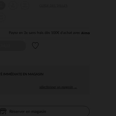
6
8
10
GUIDE DES TAILLES
ans
ans
ans
14
ans
Payez en 3x sans frais dès 100€ d'achat avec
Liste de souhaits
AILLE
TÉ IMMÉDIATE EN MAGASIN
sélectionner un magasin →
Réserver en magasin