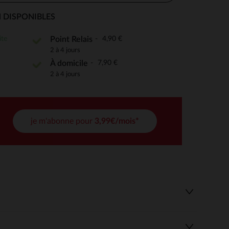
 DISPONIBLES
ite
4,90 €
Point Relais
 Options
2 à 4 jours
7,90 €
À domicile
tres de confidentialité, en garantissant la conformité avec les
2 à 4 jours
je m'abonne pour
3,99€/mois*