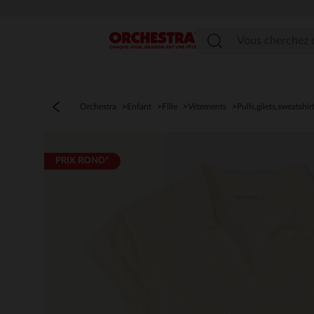
Menu
Orchestra
Enfant
Fille
Vêtements
Pulls,gilets,sweatshir
PRIX ROND*