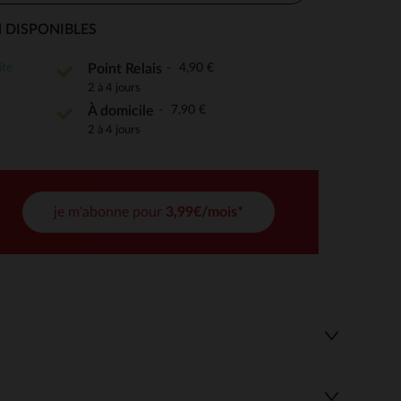
 DISPONIBLES
ite
4,90 €
Point Relais
 Options
2 à 4 jours
7,90 €
À domicile
tres de confidentialité, en garantissant la conformité avec les
2 à 4 jours
je m'abonne pour
3,99€/mois*