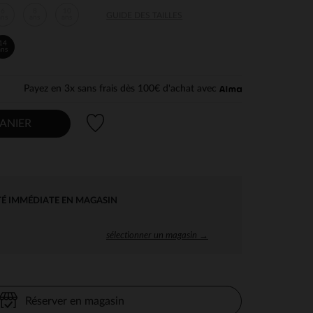
6
8
10
GUIDE DES TAILLES
ans
ans
ans
14
ans
Payez en 3x sans frais dès 100€ d'achat avec
Liste de souhaits
ANIER
TÉ IMMÉDIATE EN MAGASIN
sélectionner un magasin →
Réserver en magasin