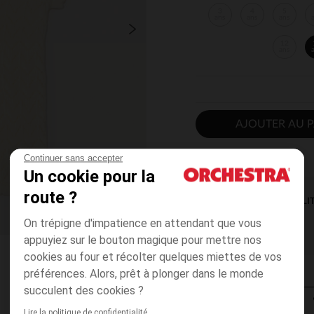
3
4
5
ans
ans
ans
12
ans
AJOUTER AU P
Continuer sans accepter
Un cookie pour la
route ?
DISPONIBILI
On trépigne d'impatience en attendant que vous
appuyiez sur le bouton magique pour mettre nos
cookies au four et récolter quelques miettes de vos
préférences. Alors, prêt à plonger dans le monde
succulent des cookies ?
Lire la politique de confidentialité