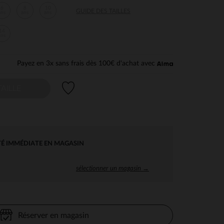
6
8
10
GUIDE DES TAILLES
ans
ans
ans
14
ans
Payez en 3x sans frais dès 100€ d'achat avec
Liste de souhaits
AILLE
TÉ IMMÉDIATE EN MAGASIN
sélectionner un magasin →
Réserver en magasin