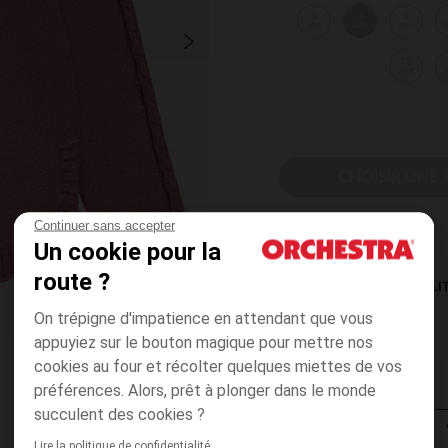
3
4
5
ans
ans
ans
12
ans
CHOISIR UNE T
Continuer sans accepter
Un cookie pour la
route ?
DISPONIBILI
On trépigne d'impatience en attendant que vous
appuyiez sur le bouton magique pour mettre nos
cookies au four et récolter quelques miettes de vos
préférences. Alors, prêt à plonger dans le monde
succulent des cookies ?
Lire la politique de confidentialité