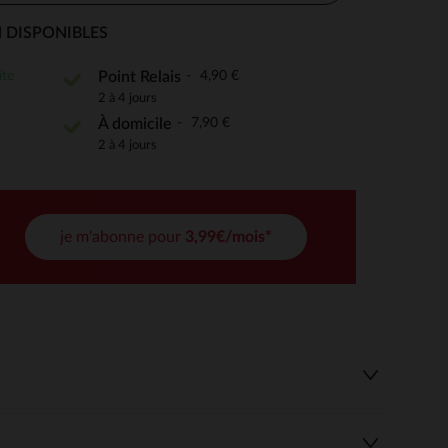
 DISPONIBLES
ite
4,90 €
Point Relais
 Options
2 à 4 jours
7,90 €
À domicile
tres de confidentialité, en garantissant la conformité avec les
2 à 4 jours
je m'abonne pour
3,99€/mois*