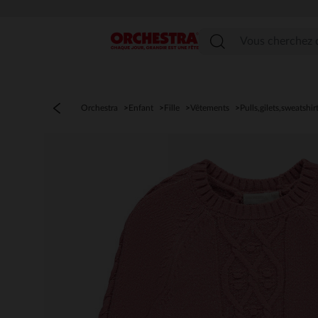
PR
Menu
Orchestra
Enfant
Fille
Vêtements
Pulls,gilets,sweatshir