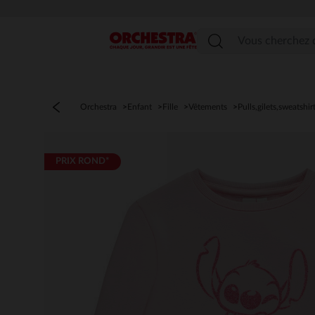
Menu
Orchestra
Enfant
Fille
Vêtements
Pulls,gilets,sweatshir
PRIX ROND*