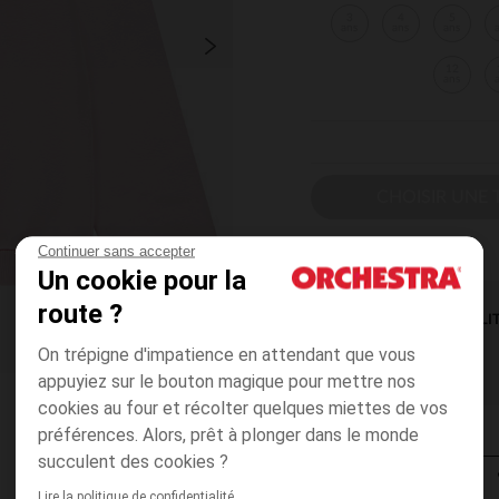
3
4
5
ans
ans
ans
12
ans
CHOISIR UNE T
Continuer sans accepter
Un cookie pour la
route ?
DISPONIBILI
On trépigne d'impatience en attendant que vous
appuyiez sur le bouton magique pour mettre nos
cookies au four et récolter quelques miettes de vos
préférences. Alors, prêt à plonger dans le monde
succulent des cookies ?
Lire la politique de confidentialité