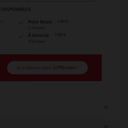
 DISPONIBLES
ite
4,90 €
Point Relais
 Options
2 à 4 jours
7,90 €
À domicile
tres de confidentialité, en garantissant la conformité avec les
2 à 4 jours
je m'abonne pour
3,99€/mois*