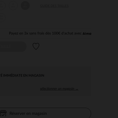
6
8
10
GUIDE DES TAILLES
ans
ans
ans
14
ans
Payez en 3x sans frais dès 100€ d'achat avec
Liste de souhaits
AILLE
TÉ IMMÉDIATE EN MAGASIN
sélectionner un magasin →
Réserver en magasin