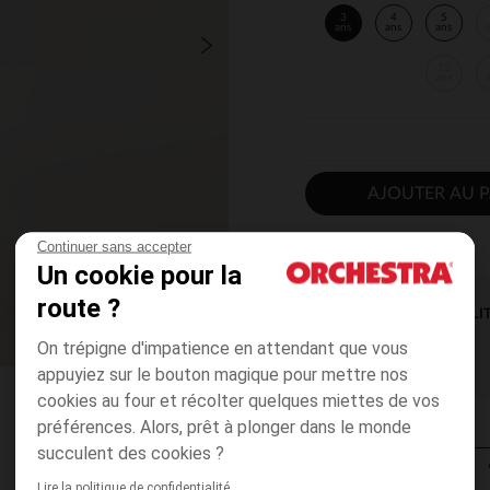
3
4
5
ans
ans
ans
12
ans
AJOUTER AU P
Continuer sans accepter
Un cookie pour la
route ?
DISPONIBILI
On trépigne d'impatience en attendant que vous
appuyiez sur le bouton magique pour mettre nos
cookies au four et récolter quelques miettes de vos
préférences. Alors, prêt à plonger dans le monde
succulent des cookies ?
Lire la politique de confidentialité