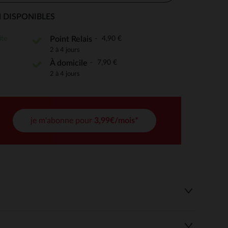
 DISPONIBLES
ite
4,90 €
Point Relais
 Options
2 à 4 jours
7,90 €
À domicile
tres de confidentialité, en garantissant la conformité avec les
2 à 4 jours
je m'abonne pour
3,99€/mois*