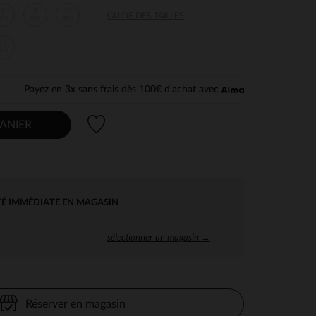
6
8
10
GUIDE DES TAILLES
ans
ans
ans
14
ans
Payez en 3x sans frais dès 100€ d'achat avec
Liste de souhaits
ANIER
TÉ IMMÉDIATE EN MAGASIN
sélectionner un magasin →
Réserver en magasin