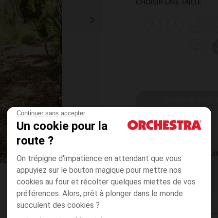
CHOISIR UNE TAILLE
3
4
5
ans
ans
ans
12
ans
CHOISIR UNE T
Continuer sans accepter
Un cookie pour la
route ?
DISPONIBILI
On trépigne d'impatience en attendant que vous
appuyiez sur le bouton magique pour mettre nos
cookies au four et récolter quelques miettes de vos
préférences. Alors, prêt à plonger dans le monde
succulent des cookies ?