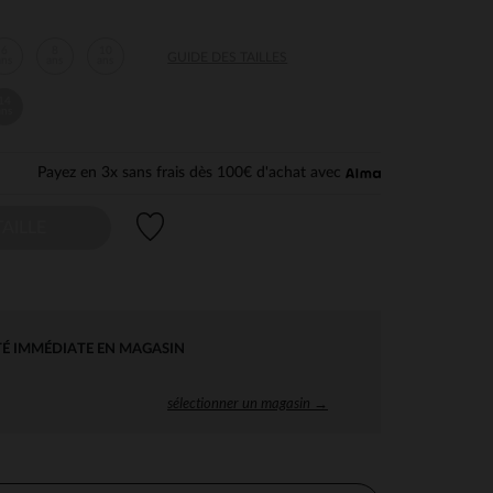
6
8
10
GUIDE DES TAILLES
ans
ans
ans
14
ans
Payez en 3x sans frais dès 100€ d'achat avec
Liste de souhaits
AILLE
TÉ IMMÉDIATE EN MAGASIN
sélectionner un magasin →