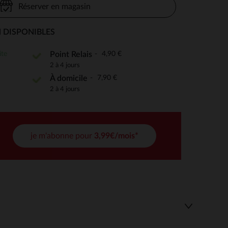
Réserver en magasin
 DISPONIBLES
 Options
ite
4,90 €
Point Relais
2 à 4 jours
tres de confidentialité, en garantissant la conformité avec les
7,90 €
À domicile
2 à 4 jours
je m'abonne pour
3,99€/mois*