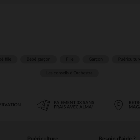
é fille
Bébé garçon
Fille
Garçon
Puéricultur
Les conseils d'Orchestra
PAIEMENT 3X SANS
RETR
SERVATION
FRAIS AVEC ALMA*
MAG
Puériculture
Besoin d'aide ?