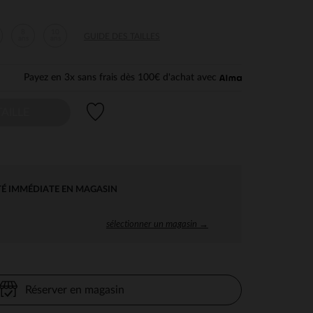
8
10
GUIDE DES TAILLES
ans
ans
Payez en 3x sans frais dès 100€ d'achat avec
Liste de souhaits
AILLE
TÉ IMMÉDIATE EN MAGASIN
sélectionner un magasin →
Réserver en magasin