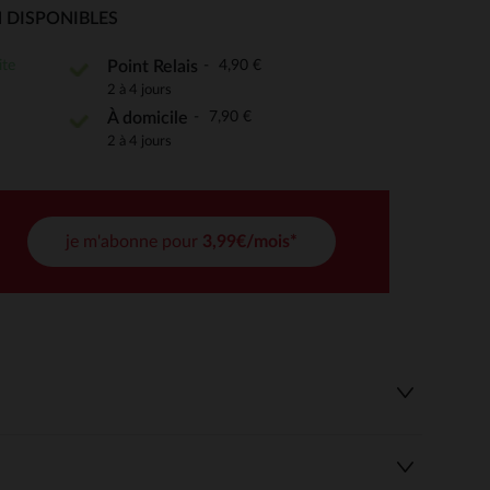
 DISPONIBLES
ite
4,90 €
Point Relais
2 à 4 jours
 Options
7,90 €
À domicile
tres de confidentialité, en garantissant la conformité avec les
2 à 4 jours
je m'abonne pour
3,99€/mois*