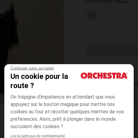
CHOISIR UNE TAILLE
3
4
5
6
ans
ans
ans
ans
CHOISIR UNE T
Continuer sans accepter
Un cookie pour la
route ?
DISPONIBILI
On trépigne d'impatience en attendant que vous
appuyiez sur le bouton magique pour mettre nos
cookies au four et récolter quelques miettes de vos
préférences. Alors, prêt à plonger dans le monde
succulent des cookies ?
Lire la politique de confidentialité