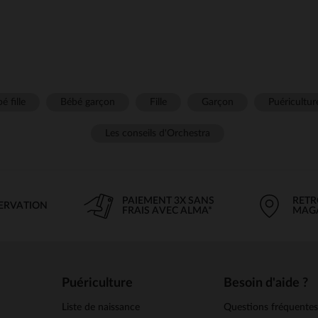
é fille
Bébé garçon
Fille
Garçon
Puéricultur
Les conseils d'Orchestra
PAIEMENT 3X SANS
RETR
SERVATION
FRAIS AVEC ALMA*
MAG
Puériculture
Besoin d'aide ?
Liste de naissance
Questions fréquente