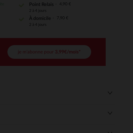
ite
4,90 €
Point Relais
2 à 4 jours
7,90 €
 Options
À domicile
2 à 4 jours
tres de confidentialité, en garantissant la conformité avec les
je m'abonne pour
3,99€/mois*