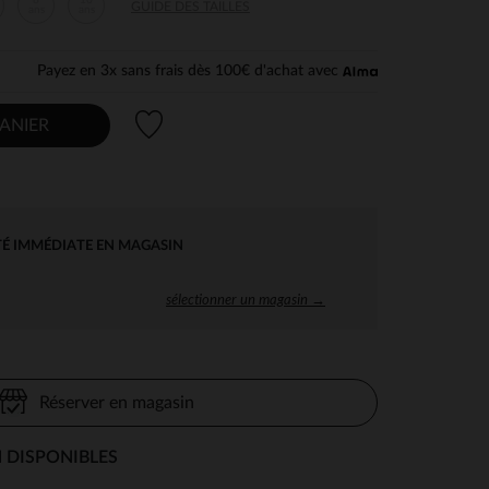
8
10
GUIDE DES TAILLES
ans
ans
Payez en 3x sans frais dès 100€ d'achat avec
Liste de souhaits
ANIER
TÉ IMMÉDIATE EN MAGASIN
sélectionner un magasin →
Réserver en magasin
 DISPONIBLES