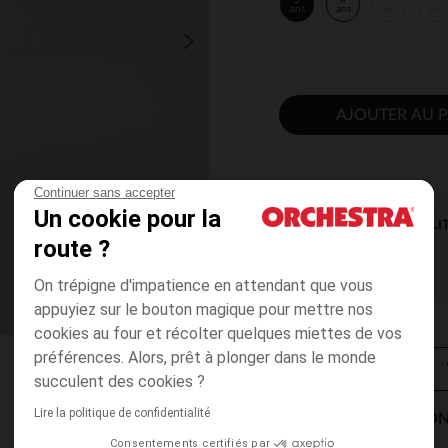
3
4
5
6
ans
ans
ans
ans
AJOUTER AU P
Continuer sans accepter
Un cookie pour la
DISPONIBILI
route ?
On trépigne d'impatience en attendant que vous
appuyiez sur le bouton magique pour mettre nos
cookies au four et récolter quelques miettes de vos
préférences. Alors, prêt à plonger dans le monde
succulent des cookies ?
Lire la politique de confidentialité
MODES DE LIVRAISON
Consentements certifiés par