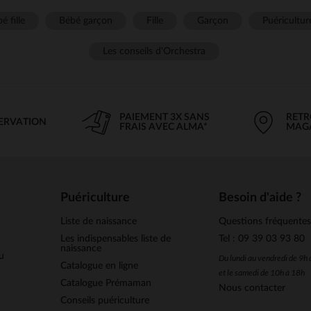
é fille
Bébé garçon
Fille
Garçon
Puéricultur
Les conseils d'Orchestra
PAIEMENT 3X SANS
RETR
SERVATION
FRAIS AVEC ALMA*
MAG
Puériculture
Besoin d'aide ?
Liste de naissance
Questions fréquente
Les indispensables liste de
Tel : 09 39 03 93 80
naissance
u
Du lundi au vendredi de 9h
Catalogue en ligne
et le samedi de 10h à 18h
Catalogue Prémaman
Nous contacter
Conseils puériculture