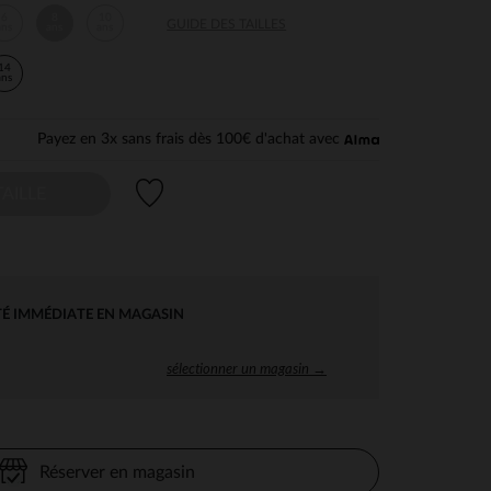
6
8
10
GUIDE DES TAILLES
ans
ans
ans
14
ans
Payez en 3x sans frais dès 100€ d'achat avec
Liste de souhaits
AILLE
TÉ IMMÉDIATE EN MAGASIN
sélectionner un magasin →
Réserver en magasin