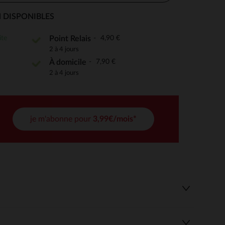
 DISPONIBLES
ite
4,90 €
Point Relais
 Options
2 à 4 jours
7,90 €
À domicile
tres de confidentialité, en garantissant la conformité avec les
2 à 4 jours
je m'abonne pour
3,99€/mois*