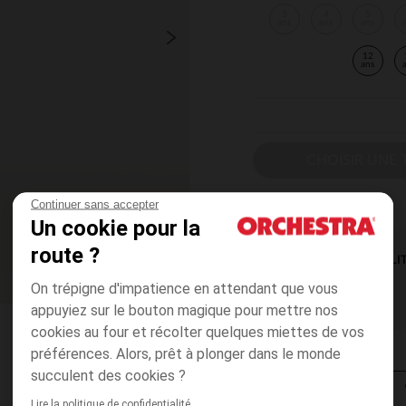
3
4
5
ans
ans
ans
12
ans
CHOISIR UNE T
Continuer sans accepter
Un cookie pour la
route ?
DISPONIBILI
On trépigne d'impatience en attendant que vous
appuyiez sur le bouton magique pour mettre nos
cookies au four et récolter quelques miettes de vos
préférences. Alors, prêt à plonger dans le monde
succulent des cookies ?
Lire la politique de confidentialité