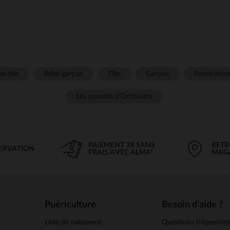
é fille
Bébé garçon
Fille
Garçon
Puéricultur
Les conseils d'Orchestra
PAIEMENT 3X SANS
RETR
SERVATION
FRAIS AVEC ALMA*
MAG
Puériculture
Besoin d'aide ?
Liste de naissance
Questions fréquente