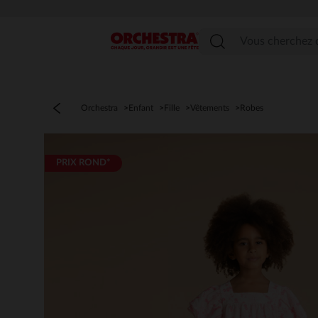
Menu
Orchestra
Enfant
Fille
Vêtements
Robes
PRIX ROND*