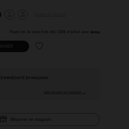
8
10
GUIDE DES TAILLES
ans
ans
Payez en 3x sans frais dès 100€ d'achat avec
Liste de souhaits
ANIER
TÉ IMMÉDIATE EN MAGASIN
sélectionner un magasin →
Réserver en magasin