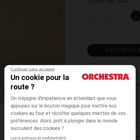
CHOISIR UNE TAILLE
3
4
5
6
ans
ans
ans
ans
AJOUTER AU P
Continuer sans accepter
Un cookie pour la
route ?
DISPONIBILI
On trépigne d'impatience en attendant que vous
appuyiez sur le bouton magique pour mettre nos
cookies au four et récolter quelques miettes de vos
préférences. Alors, prêt à plonger dans le monde
succulent des cookies ?
Lire la politique de confidentialité