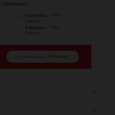
 DISPONIBLES
ite
4,90 €
Point Relais
2 à 4 jours
 Options
7,90 €
À domicile
tres de confidentialité, en garantissant la conformité avec les
2 à 4 jours
je m'abonne pour
3,99€/mois*