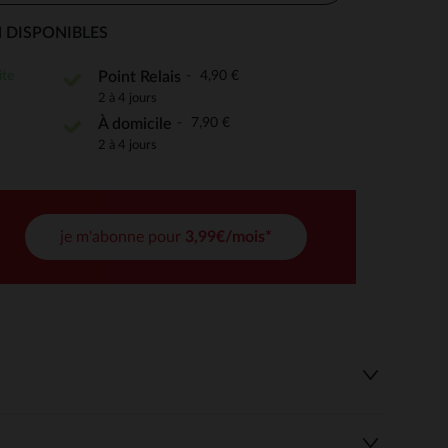
 DISPONIBLES
ite
4,90 €
Point Relais
 Options
2 à 4 jours
7,90 €
À domicile
tres de confidentialité, en garantissant la conformité avec les
2 à 4 jours
je m'abonne pour
3,99€/mois*