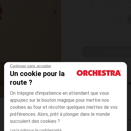
3
4
5
ans
ans
ans
12
ans
CHOISIR UNE T
Continuer sans accepter
Un cookie pour la
route ?
DISPONIBILI
On trépigne d'impatience en attendant que vous
appuyiez sur le bouton magique pour mettre nos
cookies au four et récolter quelques miettes de vos
préférences. Alors, prêt à plonger dans le monde
succulent des cookies ?
Lire la politique de confidentialité