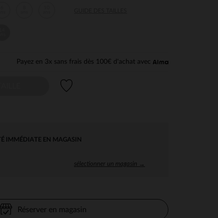
6
8
10
GUIDE DES TAILLES
ans
ans
ans
14
ans
Payez en 3x sans frais dès 100€ d'achat avec
Liste de souhaits
AILLE
TÉ IMMÉDIATE EN MAGASIN
sélectionner un magasin →
Réserver en magasin