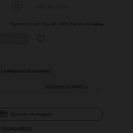
12
14
GUIDE DES TAILLES
ans
ans
Payez en 3x sans frais dès 100€ d'achat avec
Liste de souhaits
AILLE
TÉ IMMÉDIATE EN MAGASIN
sélectionner un magasin →
Réserver en magasin
 DISPONIBLES