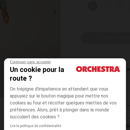
6
8
10
ans
ans
ans
CHOISIR UNE T
Continuer sans accepter
Un cookie pour la
DISPONIBILI
route ?
On trépigne d'impatience en attendant que vous
appuyiez sur le bouton magique pour mettre nos
cookies au four et récolter quelques miettes de vos
préférences. Alors, prêt à plonger dans le monde
succulent des cookies ?
Lire la politique de confidentialité
MODES DE LIVRAISON