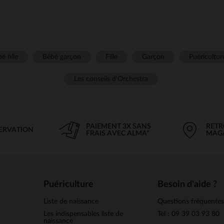
é fille
Bébé garçon
Fille
Garçon
Puéricultur
Les conseils d'Orchestra
PAIEMENT 3X SANS
RETR
SERVATION
FRAIS AVEC ALMA*
MAG
Puériculture
Besoin d'aide ?
Liste de naissance
Questions fréquente
Les indispensables liste de
Tel : 09 39 03 93 80
naissance