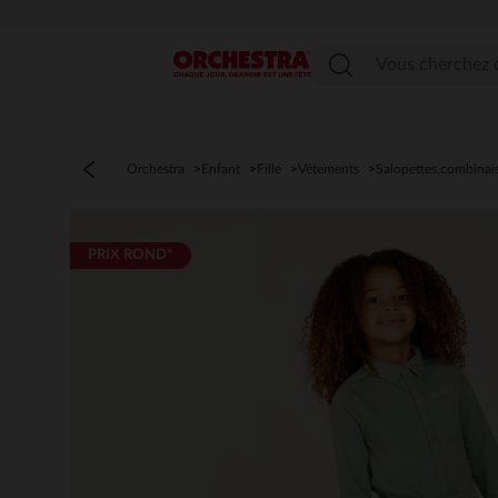
Menu
Orchestra
Enfant
Fille
Vêtements
Salopettes,combinai
PRIX ROND*