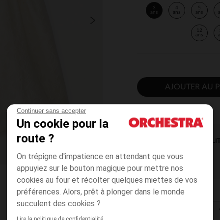
3
4
5
ans
ans
ans
12
ans
AJOUTER AU P
Continuer sans accepter
Un cookie pour la
route ?
DISPONIBILI
On trépigne d'impatience en attendant que vous
appuyiez sur le bouton magique pour mettre nos
cookies au four et récolter quelques miettes de vos
préférences. Alors, prêt à plonger dans le monde
succulent des cookies ?
Lire la politique de confidentialité