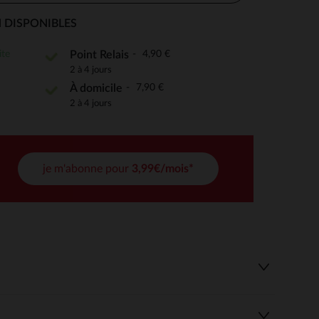
 DISPONIBLES
ite
4,90 €
Point Relais
 Options
2 à 4 jours
7,90 €
À domicile
tres de confidentialité, en garantissant la conformité avec les
2 à 4 jours
je m'abonne pour
3,99€/mois*