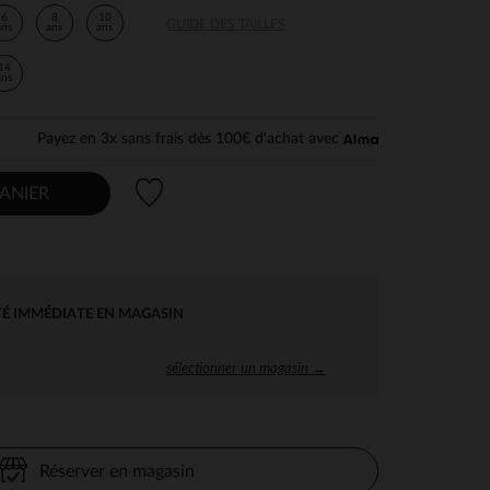
6
8
10
GUIDE DES TAILLES
ans
ans
ans
14
ans
Payez en 3x sans frais dès 100€ d'achat avec
Liste de souhaits
ANIER
TÉ IMMÉDIATE EN MAGASIN
sélectionner un magasin →
Réserver en magasin