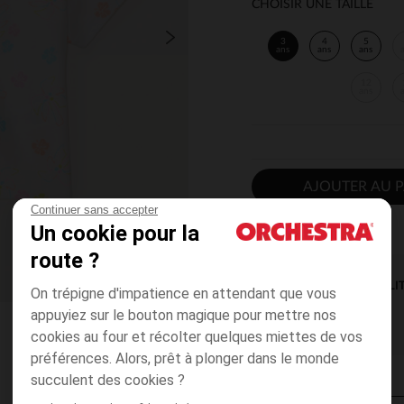
CHOISIR UNE TAILLE
3
4
5
ans
ans
ans
12
ans
AJOUTER AU P
Continuer sans accepter
Un cookie pour la
route ?
DISPONIBILI
On trépigne d'impatience en attendant que vous
appuyiez sur le bouton magique pour mettre nos
cookies au four et récolter quelques miettes de vos
préférences. Alors, prêt à plonger dans le monde
succulent des cookies ?