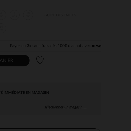
6
8
10
GUIDE DES TAILLES
ans
ans
ans
14
ans
Payez en 3x sans frais dès 100€ d'achat avec
Liste de souhaits
ANIER
TÉ IMMÉDIATE EN MAGASIN
sélectionner un magasin →