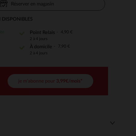
Réserver en magasin
 DISPONIBLES
 Options
ite
4,90 €
Point Relais
2 à 4 jours
tres de confidentialité, en garantissant la conformité avec les
7,90 €
À domicile
2 à 4 jours
je m'abonne pour
3,99€/mois*