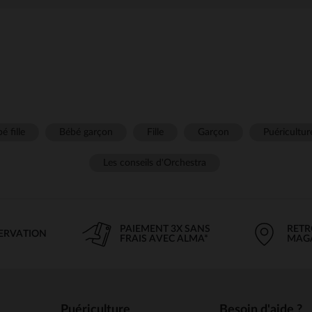
é fille
Bébé garçon
Fille
Garçon
Puéricultur
Les conseils d'Orchestra
PAIEMENT 3X SANS
RETR
SERVATION
FRAIS AVEC ALMA*
MAG
Puériculture
Besoin d'aide ?