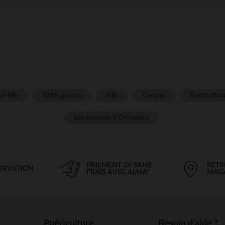
é fille
Bébé garçon
Fille
Garçon
Puéricultur
Les conseils d'Orchestra
PAIEMENT 3X SANS
RETR
SERVATION
FRAIS AVEC ALMA*
MAG
Puériculture
Besoin d'aide ?