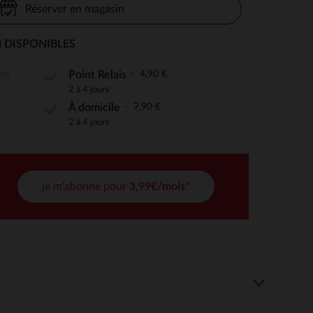
Réserver en magasin
 DISPONIBLES
 Options
ite
4,90 €
Point Relais
2 à 4 jours
tres de confidentialité, en garantissant la conformité avec les
7,90 €
À domicile
2 à 4 jours
je m'abonne pour
3,99€/mois*