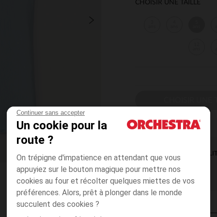
CHOISIR UNE TAILLE
3
4
5
ans
ans
ans
12
ans
CHOISIR UNE T
Continuer sans accepter
Un cookie pour la
route ?
DISPONIBILI
On trépigne d'impatience en attendant que vous
appuyiez sur le bouton magique pour mettre nos
cookies au four et récolter quelques miettes de vos
préférences. Alors, prêt à plonger dans le monde
succulent des cookies ?