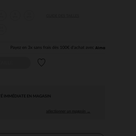
6
8
10
GUIDE DES TAILLES
ans
ans
ans
14
ans
Payez en 3x sans frais dès 100€ d'achat avec
Liste de souhaits
AILLE
TÉ IMMÉDIATE EN MAGASIN
sélectionner un magasin →