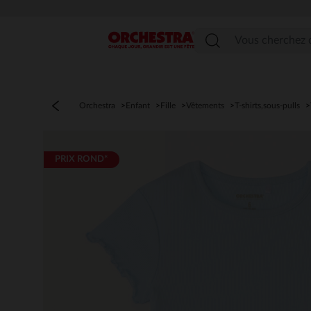
Menu
Orchestra
Enfant
Fille
Vêtements
T-shirts,sous-pulls
PRIX ROND*