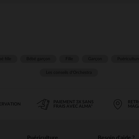
é fille
Bébé garçon
Fille
Garçon
Puéricultur
Les conseils d'Orchestra
PAIEMENT 3X SANS
RETR
SERVATION
FRAIS AVEC ALMA*
MAG
Puériculture
Besoin d'aide ?