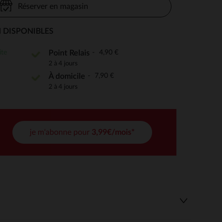
Réserver en magasin
 DISPONIBLES
 Options
ite
4,90 €
Point Relais
2 à 4 jours
tres de confidentialité, en garantissant la conformité avec les
7,90 €
À domicile
2 à 4 jours
je m'abonne pour
3,99€/mois*