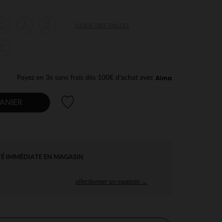
6
8
10
GUIDE DES TAILLES
ans
ans
ans
14
ans
Payez en 3x sans frais dès 100€ d'achat avec
Liste de souhaits
ANIER
TÉ IMMÉDIATE EN MAGASIN
sélectionner un magasin →