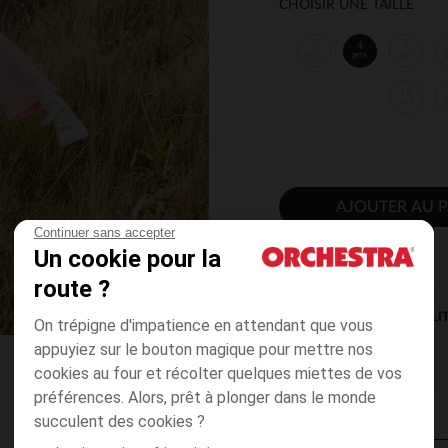
CHOISIR UNE TAILLE
3
4
5
ans
ans
ans
12
ans
AJOUTER AU P
Continuer sans accepter
Un cookie pour la
route ?
DISPONIBILI
On trépigne d'impatience en attendant que vous
appuyiez sur le bouton magique pour mettre nos
cookies au four et récolter quelques miettes de vos
préférences. Alors, prêt à plonger dans le monde
succulent des cookies ?