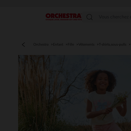
PROFI
Menu
Orchestra
Enfant
Fille
Vêtements
T-shirts,sous-pulls