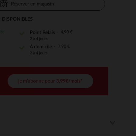
Réserver en magasin
 DISPONIBLES
 Options
ite
4,90 €
Point Relais
2 à 4 jours
tres de confidentialité, en garantissant la conformité avec les
7,90 €
À domicile
2 à 4 jours
je m'abonne pour
3,99€/mois*