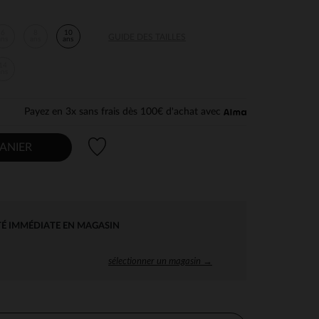
6
8
10
GUIDE DES TAILLES
ans
ans
ans
14
ans
Payez en 3x sans frais dès 100€ d'achat avec
Liste de souhaits
ANIER
TÉ IMMÉDIATE EN MAGASIN
sélectionner un magasin →