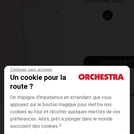
CHOISIR UNE TAILLE
3
4
5
ans
ans
ans
12
ans
AJOUTER AU P
Continuer sans accepter
Un cookie pour la
route ?
DISPONIBILI
On trépigne d'impatience en attendant que vous
appuyiez sur le bouton magique pour mettre nos
cookies au four et récolter quelques miettes de vos
préférences. Alors, prêt à plonger dans le monde
succulent des cookies ?