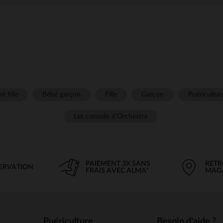
é fille
Bébé garçon
Fille
Garçon
Puéricultur
Les conseils d'Orchestra
PAIEMENT 3X SANS
RETR
SERVATION
FRAIS AVEC ALMA*
MAG
Puériculture
Besoin d'aide ?