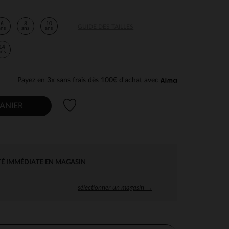
6
8
10
GUIDE DES TAILLES
ans
ans
ans
14
ans
Payez en 3x sans frais dès 100€ d'achat avec
Liste de souhaits
ANIER
TÉ IMMÉDIATE EN MAGASIN
sélectionner un magasin →