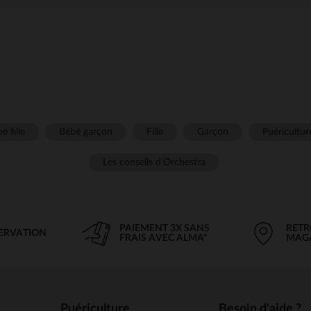
é fille
Bébé garçon
Fille
Garçon
Puéricultur
Les conseils d'Orchestra
PAIEMENT 3X SANS
RETR
SERVATION
FRAIS AVEC ALMA*
MAG
Puériculture
Besoin d'aide ?