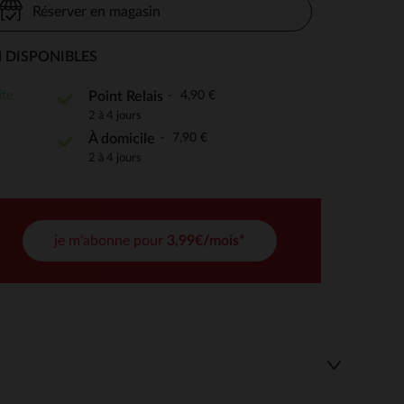
Réserver en magasin
 DISPONIBLES
 Options
ite
4,90 €
Point Relais
2 à 4 jours
tres de confidentialité, en garantissant la conformité avec les
7,90 €
À domicile
2 à 4 jours
je m'abonne pour
3,99€/mois*