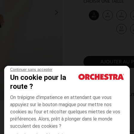
CHOISIR UNE TAILLE
3
4
5
ans
ans
ans
12
ans
AJOUTER AU P
Continuer sans accepter
Un cookie pour la
route ?
DISPONIBILI
On trépigne d'impatience en attendant que vous
appuyiez sur le bouton magique pour mettre nos
cookies au four et récolter quelques miettes de vos
préférences. Alors, prêt à plonger dans le monde
succulent des cookies ?