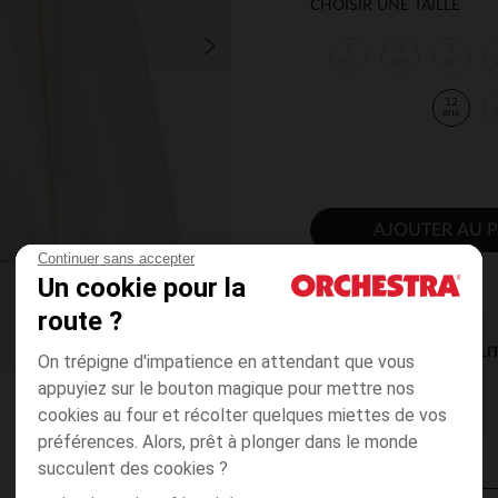
CHOISIR UNE TAILLE
3
4
5
ans
ans
ans
12
ans
AJOUTER AU P
Continuer sans accepter
Un cookie pour la
route ?
DISPONIBILI
On trépigne d'impatience en attendant que vous
appuyiez sur le bouton magique pour mettre nos
cookies au four et récolter quelques miettes de vos
préférences. Alors, prêt à plonger dans le monde
succulent des cookies ?