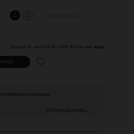
6
8
10
GUIDE DES TAILLES
ans
ans
ans
14
ans
Payez en 3x sans frais dès 100€ d'achat avec
Liste de souhaits
ANIER
TÉ IMMÉDIATE EN MAGASIN
sélectionner un magasin →