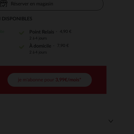
Réserver en magasin
 DISPONIBLES
 Options
ite
4,90 €
Point Relais
2 à 4 jours
tres de confidentialité, en garantissant la conformité avec les
7,90 €
À domicile
2 à 4 jours
je m'abonne pour
3,99€/mois*