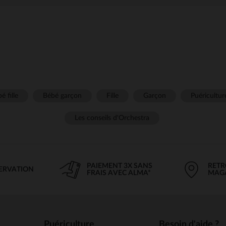
é fille
Bébé garçon
Fille
Garçon
Puéricultur
Les conseils d'Orchestra
PAIEMENT 3X SANS
RETR
SERVATION
FRAIS AVEC ALMA*
MAG
Puériculture
Besoin d'aide ?