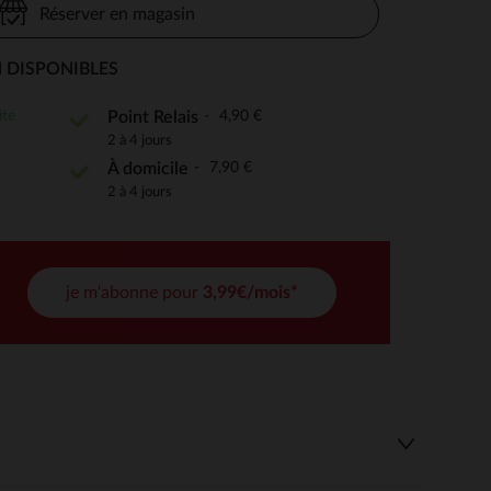
Réserver en magasin
 DISPONIBLES
 Options
ite
4,90 €
Point Relais
2 à 4 jours
tres de confidentialité, en garantissant la conformité avec les
7,90 €
À domicile
2 à 4 jours
je m'abonne pour
3,99€/mois*