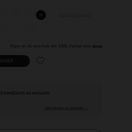
27
28
29
30
GUIDE DES TAILLES
33
34
35
Payez en 3x sans frais dès 100€ d'achat avec
Liste de souhaits
ANIER
TÉ IMMÉDIATE EN MAGASIN
sélectionner un magasin →