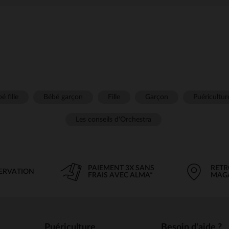
é fille
Bébé garçon
Fille
Garçon
Puéricultur
Les conseils d'Orchestra
PAIEMENT 3X SANS
RETR
SERVATION
FRAIS AVEC ALMA*
MAG
Puériculture
Besoin d'aide ?