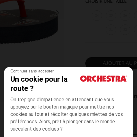
CHOISIR UNE TAILLE
24
25
26
31
32
AJOUTER AU P
Continuer sans accepter
Un cookie pour la
route ?
DISPONIBILI
On trépigne d'impatience en attendant que vous
appuyiez sur le bouton magique pour mettre nos
cookies au four et récolter quelques miettes de vos
préférences. Alors, prêt à plonger dans le monde
succulent des cookies ?