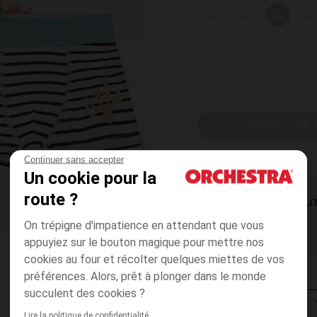
2
3
4
5
ans
ans
ans
ans
12
ans
CHOISIR UNE T
Continuer sans accepter
Un cookie pour la
route ?
DISPONIBILI
On trépigne d'impatience en attendant que vous
appuyiez sur le bouton magique pour mettre nos
cookies au four et récolter quelques miettes de vos
préférences. Alors, prêt à plonger dans le monde
succulent des cookies ?
Lire la politique de confidentialité