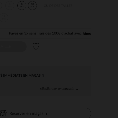
6
8
10
GUIDE DES TAILLES
ans
ans
ans
14
ans
Payez en 3x sans frais dès 100€ d'achat avec
Liste de souhaits
AILLE
TÉ IMMÉDIATE EN MAGASIN
sélectionner un magasin →
Réserver en magasin