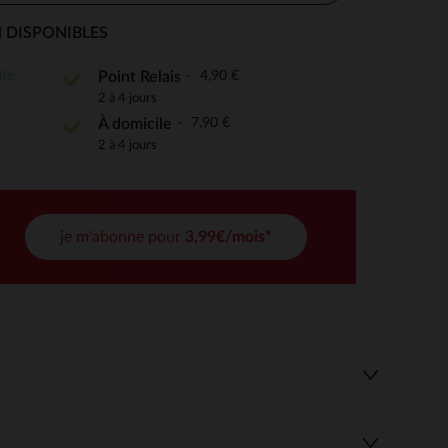
 DISPONIBLES
ite
4,90 €
Point Relais
 Options
2 à 4 jours
7,90 €
À domicile
tres de confidentialité, en garantissant la conformité avec les
2 à 4 jours
je m'abonne pour
3,99€/mois*