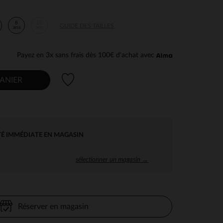
8
10
GUIDE DES TAILLES
ans
ans
Payez en 3x sans frais dès 100€ d'achat avec
Liste de souhaits
ANIER
TÉ IMMÉDIATE EN MAGASIN
sélectionner un magasin →
Réserver en magasin