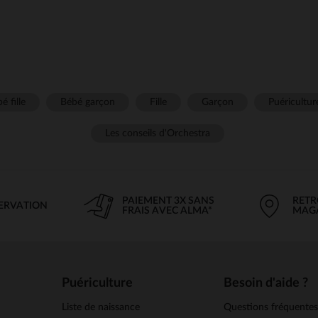
é fille
Bébé garçon
Fille
Garçon
Puéricultur
Les conseils d'Orchestra
PAIEMENT 3X SANS
RETR
SERVATION
FRAIS AVEC ALMA*
MAG
Puériculture
Besoin d'aide ?
Liste de naissance
Questions fréquente