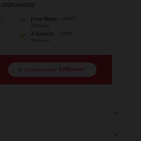
 DISPONIBLES
ite
4,90 €
Point Relais
2 à 4 jours
 Options
7,90 €
À domicile
tres de confidentialité, en garantissant la conformité avec les
2 à 4 jours
je m'abonne pour
3,99€/mois*