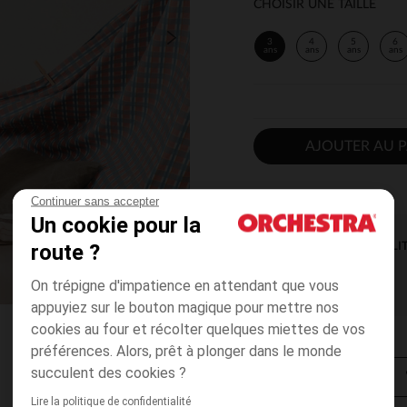
CHOISIR UNE TAILLE
3
4
5
6
ans
ans
ans
ans
AJOUTER AU P
Continuer sans accepter
Un cookie pour la
route ?
DISPONIBILI
On trépigne d'impatience en attendant que vous
appuyiez sur le bouton magique pour mettre nos
cookies au four et récolter quelques miettes de vos
préférences. Alors, prêt à plonger dans le monde
succulent des cookies ?
Lire la politique de confidentialité