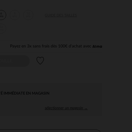
6
8
10
GUIDE DES TAILLES
ans
ans
ans
14
ans
Payez en 3x sans frais dès 100€ d'achat avec
Liste de souhaits
AILLE
TÉ IMMÉDIATE EN MAGASIN
sélectionner un magasin →