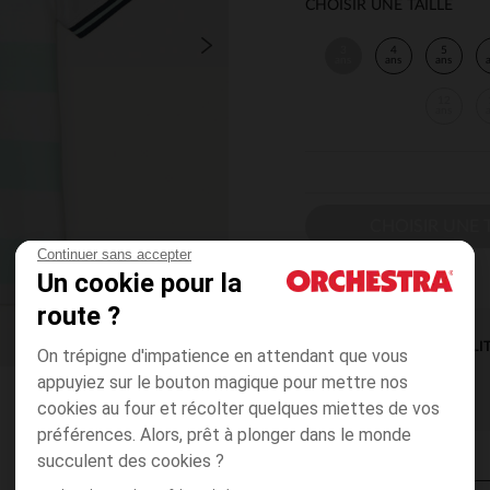
CHOISIR UNE TAILLE
3
4
5
ans
ans
ans
12
ans
CHOISIR UNE T
Continuer sans accepter
Un cookie pour la
route ?
DISPONIBILI
On trépigne d'impatience en attendant que vous
appuyiez sur le bouton magique pour mettre nos
cookies au four et récolter quelques miettes de vos
préférences. Alors, prêt à plonger dans le monde
succulent des cookies ?