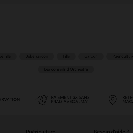
é fille
Bébé garçon
Fille
Garçon
Puéricultur
Les conseils d'Orchestra
PAIEMENT 3X SANS
RETR
SERVATION
FRAIS AVEC ALMA*
MAG
Puériculture
Besoin d'aide ?