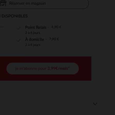
Réserver en magasin
 DISPONIBLES
 Options
ite
4,90 €
Point Relais
2 à 4 jours
tres de confidentialité, en garantissant la conformité avec les
7,90 €
À domicile
2 à 4 jours
je m'abonne pour
3,99€/mois*