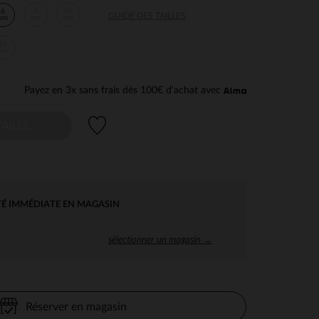
6
8
10
GUIDE DES TAILLES
ans
ans
ans
14
ans
Payez en 3x sans frais dès 100€ d'achat avec
Liste de souhaits
AILLE
TÉ IMMÉDIATE EN MAGASIN
sélectionner un magasin →
Réserver en magasin