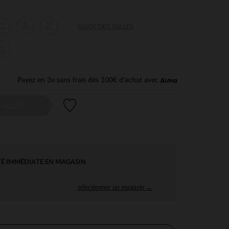
6
8
10
GUIDE DES TAILLES
ans
ans
ans
14
ans
Payez en 3x sans frais dès 100€ d'achat avec
Liste de souhaits
AILLE
TÉ IMMÉDIATE EN MAGASIN
sélectionner un magasin →