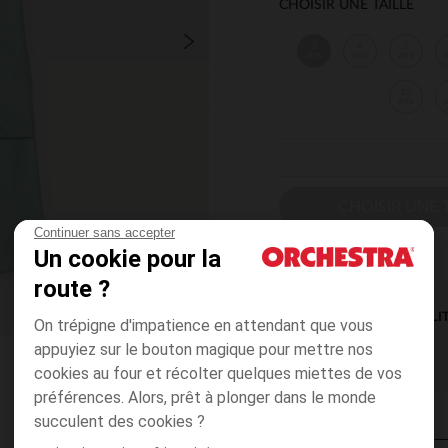
CHOISIR UNE TAILLE
3
4
5
ans
ans
ans
12
ans
CHOISIR UNE T
Continuer sans accepter
Un cookie pour la
route ?
DISPONIBILI
On trépigne d'impatience en attendant que vous
appuyiez sur le bouton magique pour mettre nos
cookies au four et récolter quelques miettes de vos
préférences. Alors, prêt à plonger dans le monde
succulent des cookies ?