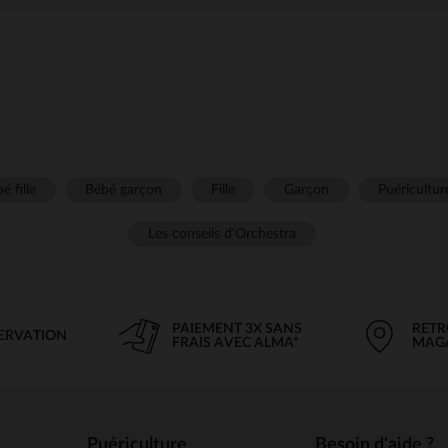
é fille
Bébé garçon
Fille
Garçon
Puéricultur
Les conseils d'Orchestra
PAIEMENT 3X SANS
RETR
SERVATION
FRAIS AVEC ALMA*
MAG
Puériculture
Besoin d'aide ?