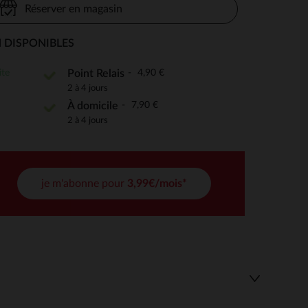
Réserver en magasin
 DISPONIBLES
 Options
ite
4,90 €
Point Relais
2 à 4 jours
tres de confidentialité, en garantissant la conformité avec les
7,90 €
À domicile
2 à 4 jours
je m'abonne pour
3,99€/mois*