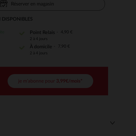
Réserver en magasin
 DISPONIBLES
 Options
ite
4,90 €
Point Relais
2 à 4 jours
tres de confidentialité, en garantissant la conformité avec les
7,90 €
À domicile
2 à 4 jours
je m'abonne pour
3,99€/mois*