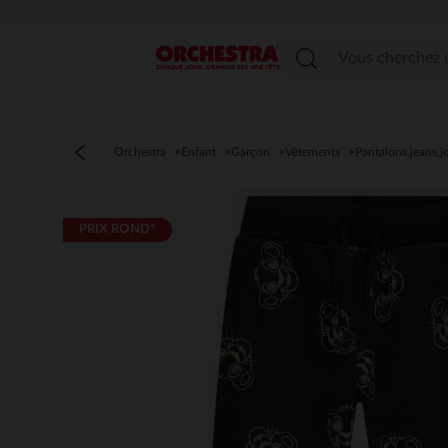
Menu
Orchestra
Enfant
Garçon
Vêtements
Pantalons,jeans,j
PRIX ROND*