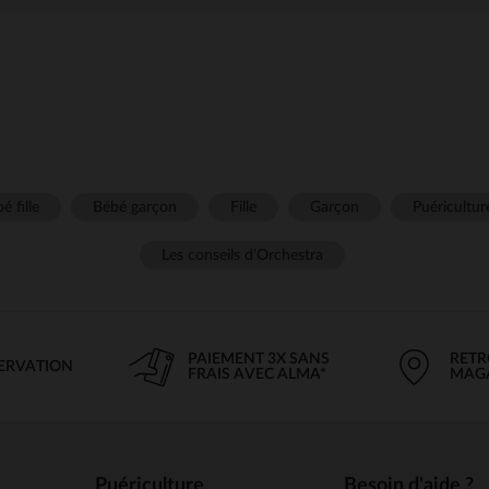
é fille
Bébé garçon
Fille
Garçon
Puéricultur
Les conseils d'Orchestra
PAIEMENT 3X SANS
RETR
SERVATION
FRAIS AVEC ALMA*
MAG
Puériculture
Besoin d'aide ?