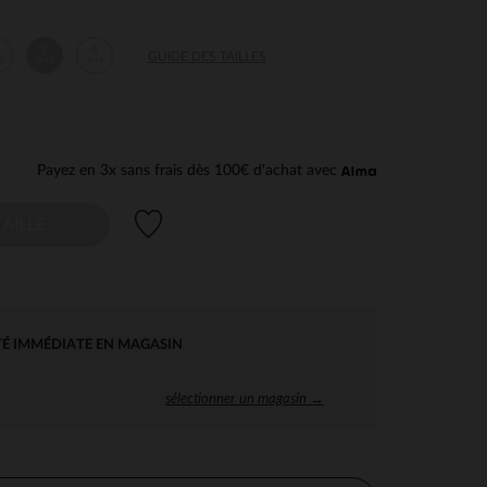
7
8
GUIDE DES TAILLES
s
ans
ans
Payez en 3x sans frais dès 100€ d'achat avec
Liste de souhaits
AILLE
TÉ IMMÉDIATE EN MAGASIN
sélectionner un magasin →