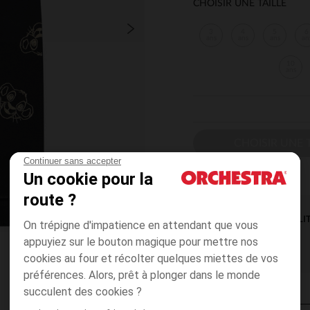
CHOISIR UNE TAILLE
3
4
5
6
ans
ans
ans
an
10
ans
CHOISIR UNE T
Continuer sans accepter
Un cookie pour la
route ?
DISPONIBILI
On trépigne d'impatience en attendant que vous
appuyiez sur le bouton magique pour mettre nos
cookies au four et récolter quelques miettes de vos
préférences. Alors, prêt à plonger dans le monde
succulent des cookies ?