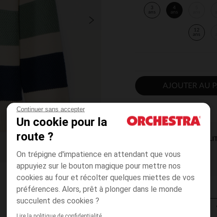
3
4
5
ans
ans
ans
12
ans
AJOUTER AU P
Continuer sans accepter
Un cookie pour la
route ?
DISPONIBILI
On trépigne d'impatience en attendant que vous
appuyiez sur le bouton magique pour mettre nos
cookies au four et récolter quelques miettes de vos
préférences. Alors, prêt à plonger dans le monde
succulent des cookies ?
Lire la politique de confidentialité