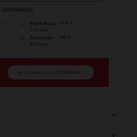
 DISPONIBLES
ite
4,90 €
Point Relais
 Options
2 à 4 jours
7,90 €
À domicile
tres de confidentialité, en garantissant la conformité avec les
2 à 4 jours
je m'abonne pour
3,99€/mois*