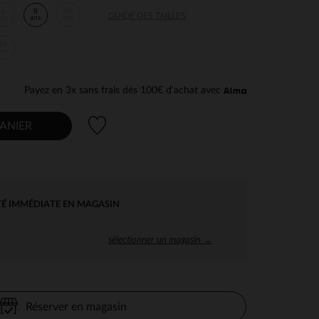
6
8
10
GUIDE DES TAILLES
ans
ans
ans
14
ans
Payez en 3x sans frais dès 100€ d'achat avec
Liste de souhaits
ANIER
TÉ IMMÉDIATE EN MAGASIN
sélectionner un magasin →
Réserver en magasin