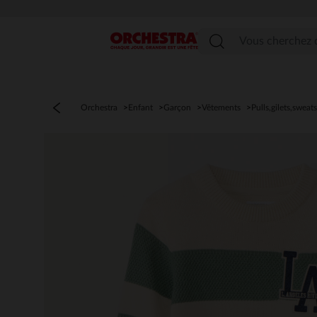
Menu
Orchestra
Enfant
Garçon
Vêtements
Pulls,gilets,sweats