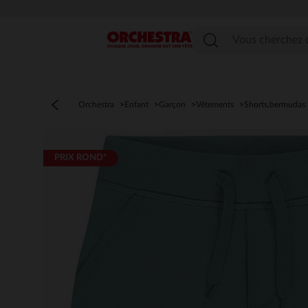
Menu
Orchestra
Enfant
Garçon
Vêtements
Shorts,bermudas
PRIX ROND*