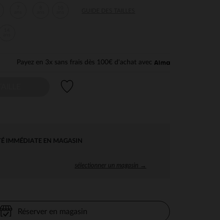
7
8
10
GUIDE DES TAILLES
ans
ans
ans
14
ans
Payez en 3x sans frais dès 100€ d'achat avec
Liste de souhaits
AILLE
TÉ IMMÉDIATE EN MAGASIN
sélectionner un magasin →
Réserver en magasin