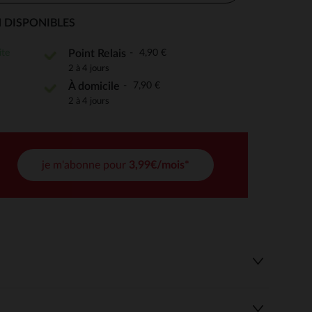
 DISPONIBLES
ite
4,90 €
Point Relais
 Options
2 à 4 jours
7,90 €
À domicile
tres de confidentialité, en garantissant la conformité avec les
2 à 4 jours
je m'abonne pour
3,99€/mois*