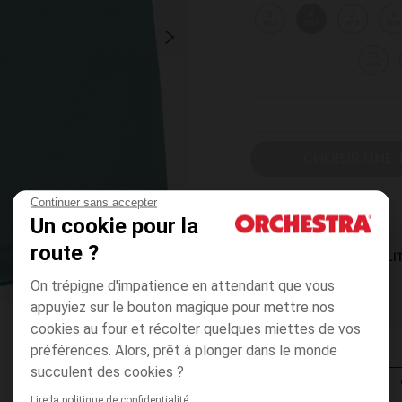
3
4
5
6
ans
ans
ans
ans
12
ans
CHOISIR UNE T
Continuer sans accepter
Un cookie pour la
route ?
DISPONIBILI
On trépigne d'impatience en attendant que vous
appuyiez sur le bouton magique pour mettre nos
cookies au four et récolter quelques miettes de vos
préférences. Alors, prêt à plonger dans le monde
succulent des cookies ?
Lire la politique de confidentialité