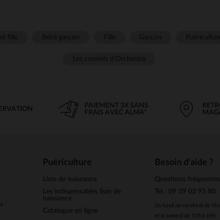
é fille
Bébé garçon
Fille
Garçon
Puéricultur
Les conseils d'Orchestra
PAIEMENT 3X SANS
RETR
SERVATION
FRAIS AVEC ALMA*
MAG
Puériculture
Besoin d'aide ?
Liste de naissance
Questions fréquente
Les indispensables liste de
Tel : 09 39 03 93 80
naissance
u
Du lundi au vendredi de 9h
Catalogue en ligne
et le samedi de 10h à 18h