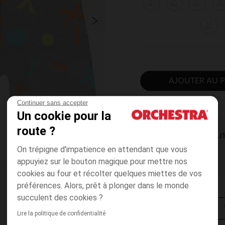
3
4
5
6
ans
ans
ans
ans
12
ans
AJOUTER AU P
Continuer sans accepter
Un cookie pour la
route ?
DISPONIBILI
On trépigne d'impatience en attendant que vous
appuyiez sur le bouton magique pour mettre nos
cookies au four et récolter quelques miettes de vos
préférences. Alors, prêt à plonger dans le monde
succulent des cookies ?
Lire la politique de confidentialité