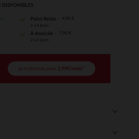
 DISPONIBLES
ite
4,90 €
Point Relais
 Options
2 à 4 jours
7,90 €
À domicile
tres de confidentialité, en garantissant la conformité avec les
2 à 4 jours
je m'abonne pour
3,99€/mois*