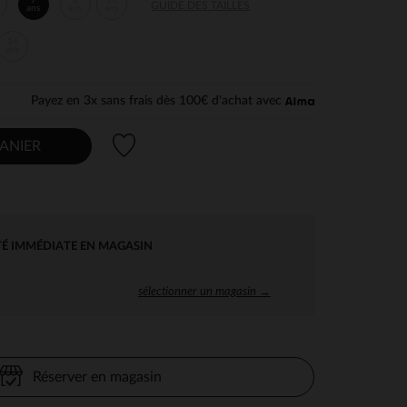
7
8
10
GUIDE DES TAILLES
ans
ans
ans
14
ans
Payez en 3x sans frais dès 100€ d'achat avec
Liste de souhaits
ANIER
TÉ IMMÉDIATE EN MAGASIN
sélectionner un magasin →
Réserver en magasin