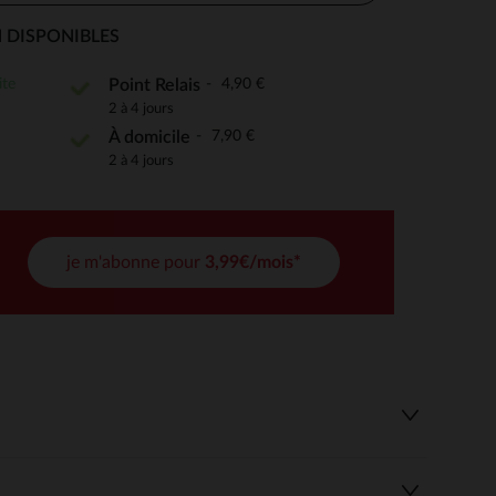
 DISPONIBLES
ite
4,90 €
Point Relais
 Options
2 à 4 jours
7,90 €
À domicile
tres de confidentialité, en garantissant la conformité avec les
2 à 4 jours
je m'abonne pour
3,99€/mois*