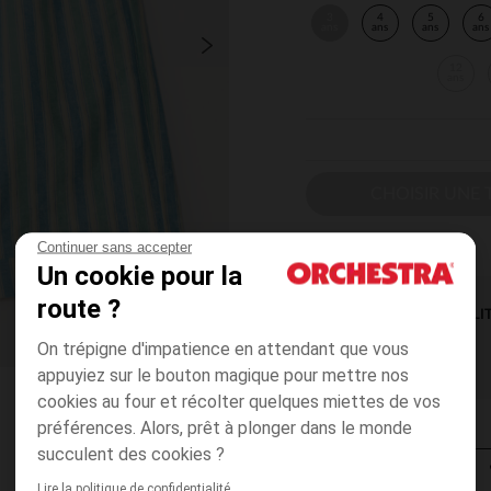
3
4
5
6
ans
ans
ans
ans
12
ans
CHOISIR UNE T
Continuer sans accepter
Un cookie pour la
route ?
DISPONIBILI
On trépigne d'impatience en attendant que vous
appuyiez sur le bouton magique pour mettre nos
cookies au four et récolter quelques miettes de vos
préférences. Alors, prêt à plonger dans le monde
succulent des cookies ?
Lire la politique de confidentialité