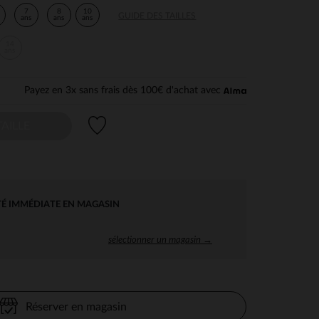
7
8
10
GUIDE DES TAILLES
ans
ans
ans
14
ans
Payez en 3x sans frais dès 100€ d'achat avec
Liste de souhaits
AILLE
TÉ IMMÉDIATE EN MAGASIN
sélectionner un magasin →
Réserver en magasin