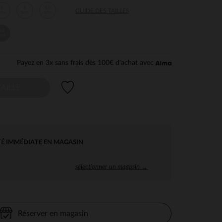
6
8
10
GUIDE DES TAILLES
ans
ans
ans
14
ans
Payez en 3x sans frais dès 100€ d'achat avec
Liste de souhaits
AILLE
TÉ IMMÉDIATE EN MAGASIN
sélectionner un magasin →
Réserver en magasin