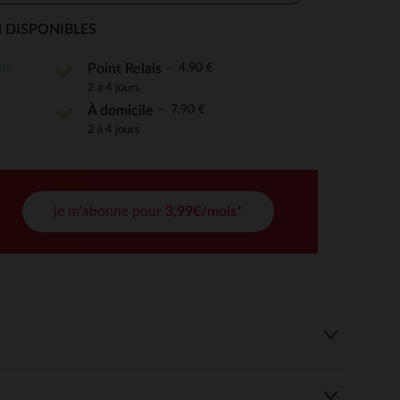
 DISPONIBLES
ite
4,90 €
Point Relais
 Options
2 à 4 jours
7,90 €
À domicile
tres de confidentialité, en garantissant la conformité avec les
2 à 4 jours
je m'abonne pour
3,99€/mois*