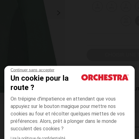
3
4
5
ans
ans
ans
12
ans
CHOISIR UNE T
Continuer sans accepter
Un cookie pour la
route ?
DISPONIBILI
On trépigne d'impatience en attendant que vous
appuyiez sur le bouton magique pour mettre nos
cookies au four et récolter quelques miettes de vos
préférences. Alors, prêt à plonger dans le monde
succulent des cookies ?
Lire la politique de confidentialité