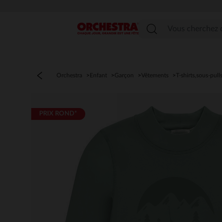
Menu
Orchestra
Enfant
Garçon
Vêtements
T-shirts,sous-pull
PRIX ROND*