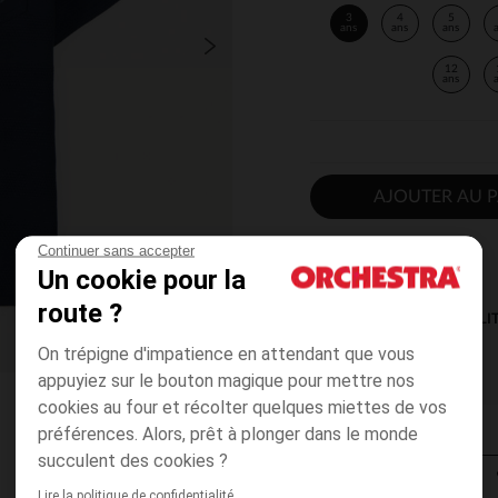
3
4
5
ans
ans
ans
12
ans
AJOUTER AU P
Continuer sans accepter
Un cookie pour la
route ?
DISPONIBILI
On trépigne d'impatience en attendant que vous
appuyiez sur le bouton magique pour mettre nos
cookies au four et récolter quelques miettes de vos
préférences. Alors, prêt à plonger dans le monde
succulent des cookies ?
Lire la politique de confidentialité