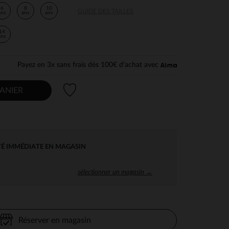
6
8
10
GUIDE DES TAILLES
ans
ans
ans
14
ans
Payez en 3x sans frais dès 100€ d'achat avec
Liste de souhaits
ANIER
TÉ IMMÉDIATE EN MAGASIN
sélectionner un magasin →
Réserver en magasin