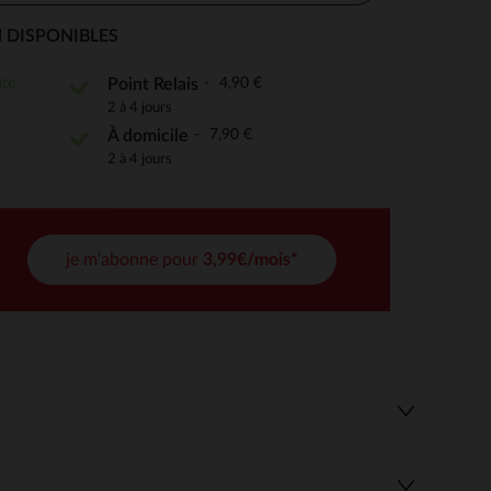
 DISPONIBLES
ite
4,90 €
Point Relais
 Options
2 à 4 jours
7,90 €
À domicile
tres de confidentialité, en garantissant la conformité avec les
2 à 4 jours
je m'abonne pour
3,99€/mois*