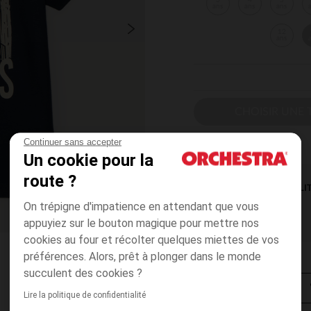
3
4
5
ans
ans
ans
12
ans
CHOISIR UNE T
Continuer sans accepter
Un cookie pour la
route ?
DISPONIBILI
On trépigne d'impatience en attendant que vous
appuyiez sur le bouton magique pour mettre nos
cookies au four et récolter quelques miettes de vos
préférences. Alors, prêt à plonger dans le monde
succulent des cookies ?
Lire la politique de confidentialité