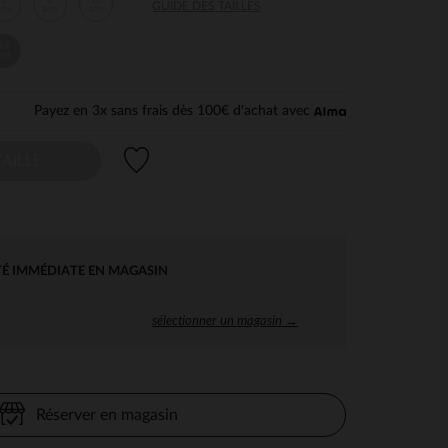
6
8
10
GUIDE DES TAILLES
ans
ans
ans
14
ans
Payez en 3x sans frais dès 100€ d'achat avec
Liste de souhaits
AILLE
TÉ IMMÉDIATE EN MAGASIN
sélectionner un magasin →
Réserver en magasin