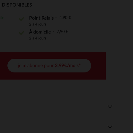
 DISPONIBLES
ite
4,90 €
Point Relais
 Options
2 à 4 jours
7,90 €
À domicile
tres de confidentialité, en garantissant la conformité avec les
2 à 4 jours
je m'abonne pour
3,99€/mois*