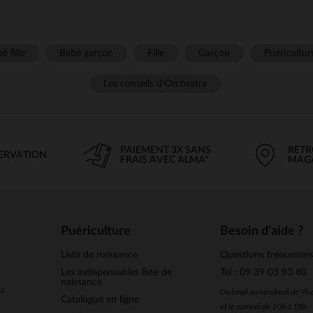
é fille
Bébé garçon
Fille
Garçon
Puéricultur
Les conseils d'Orchestra
PAIEMENT 3X SANS
RETR
SERVATION
FRAIS AVEC ALMA*
MAG
Puériculture
Besoin d'aide ?
Liste de naissance
Questions fréquente
Les indispensables liste de
Tel : 09 39 03 93 80
naissance
u
Du lundi au vendredi de 9h
Catalogue en ligne
et le samedi de 10h à 18h