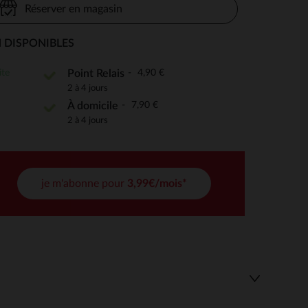
Réserver en magasin
 DISPONIBLES
 Options
ite
4,90 €
Point Relais
2 à 4 jours
tres de confidentialité, en garantissant la conformité avec les
7,90 €
À domicile
2 à 4 jours
je m'abonne pour
3,99€/mois*