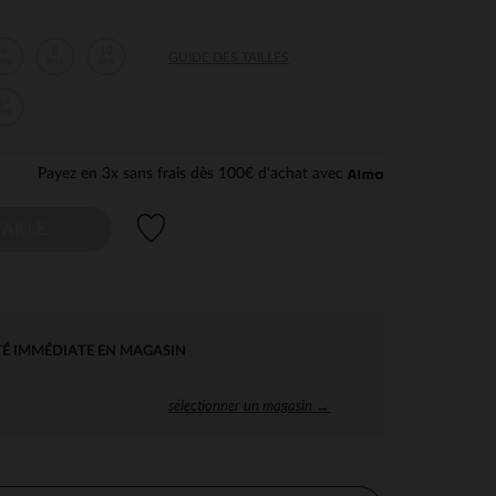
6
8
10
GUIDE DES TAILLES
ans
ans
ans
14
ans
Payez en 3x sans frais dès 100€ d'achat avec
Liste de souhaits
AILLE
TÉ IMMÉDIATE EN MAGASIN
sélectionner un magasin →