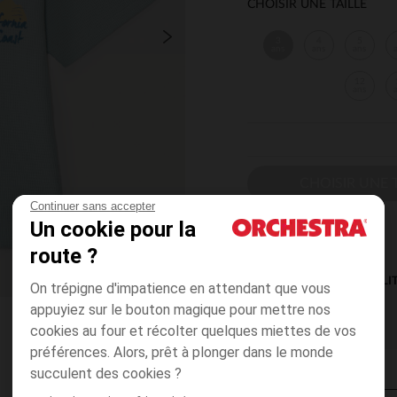
CHOISIR UNE TAILLE
3
4
5
ans
ans
ans
12
ans
CHOISIR UNE T
Continuer sans accepter
Un cookie pour la
route ?
DISPONIBILI
On trépigne d'impatience en attendant que vous
appuyiez sur le bouton magique pour mettre nos
cookies au four et récolter quelques miettes de vos
préférences. Alors, prêt à plonger dans le monde
succulent des cookies ?