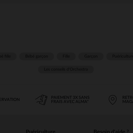
é fille
Bébé garçon
Fille
Garçon
Puéricultur
Les conseils d'Orchestra
PAIEMENT 3X SANS
RETR
SERVATION
FRAIS AVEC ALMA*
MAG
Puériculture
Besoin d'aide ?