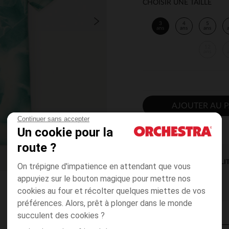
CHOISIR UNE TAILLE
3
4
5
ans
ans
ans
12
ans
AJOUTER AU P
Continuer sans accepter
Un cookie pour la
route ?
DISPONIBILI
On trépigne d'impatience en attendant que vous
appuyiez sur le bouton magique pour mettre nos
cookies au four et récolter quelques miettes de vos
préférences. Alors, prêt à plonger dans le monde
succulent des cookies ?