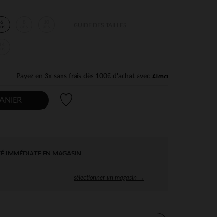
6
8
10
GUIDE DES TAILLES
ans
ans
ans
14
ans
Payez en 3x sans frais dès 100€ d'achat avec
Liste de souhaits
ANIER
TÉ IMMÉDIATE EN MAGASIN
sélectionner un magasin →