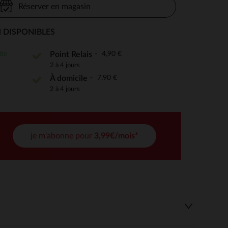
Réserver en magasin
 DISPONIBLES
 Options
ite
4,90 €
Point Relais
2 à 4 jours
tres de confidentialité, en garantissant la conformité avec les
7,90 €
À domicile
2 à 4 jours
je m'abonne pour
3,99€/mois*