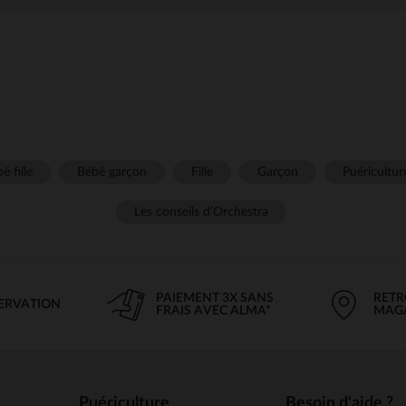
é fille
Bébé garçon
Fille
Garçon
Puéricultur
Les conseils d'Orchestra
PAIEMENT 3X SANS
RETR
SERVATION
FRAIS AVEC ALMA*
MAG
Puériculture
Besoin d'aide ?