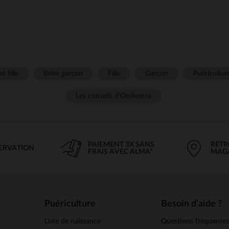
é fille
Bébé garçon
Fille
Garçon
Puéricultur
Les conseils d'Orchestra
PAIEMENT 3X SANS
RETR
SERVATION
FRAIS AVEC ALMA*
MAG
Puériculture
Besoin d'aide ?
Liste de naissance
Questions fréquente