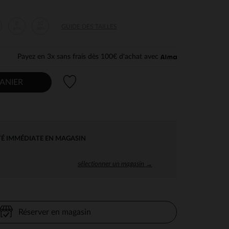
8
10
GUIDE DES TAILLES
ans
ans
Payez en 3x sans frais dès 100€ d'achat avec
Liste de souhaits
ANIER
TÉ IMMÉDIATE EN MAGASIN
sélectionner un magasin →
Réserver en magasin