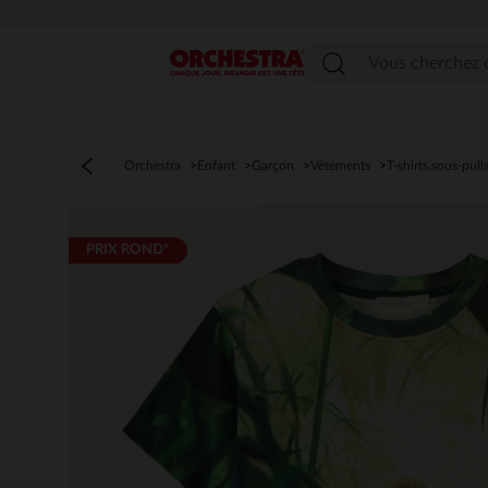
Menu
Orchestra
Enfant
Garçon
Vêtements
T-shirts,sous-pull
PRIX ROND*