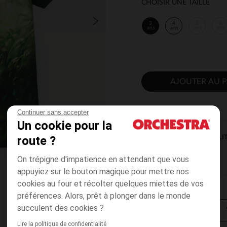
CHOISIR UNE TAILLE
3
4
5
6
ans
ans
ans
ans
AJOUTER AU P
Continuer sans accepter
Un cookie pour la
route ?
DISPONIBILI
On trépigne d'impatience en attendant que vous
appuyiez sur le bouton magique pour mettre nos
cookies au four et récolter quelques miettes de vos
préférences. Alors, prêt à plonger dans le monde
succulent des cookies ?
Lire la politique de confidentialité