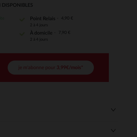
 DISPONIBLES
ite
4,90 €
Point Relais
2 à 4 jours
 Options
7,90 €
À domicile
tres de confidentialité, en garantissant la conformité avec les
2 à 4 jours
je m'abonne pour
3,99€/mois*