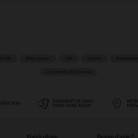
é fille
Bébé garçon
Fille
Garçon
Puéricultur
Les conseils d'Orchestra
PAIEMENT 3X SANS
RETR
SERVATION
FRAIS AVEC ALMA*
MAG
Puériculture
Besoin d'aide ?