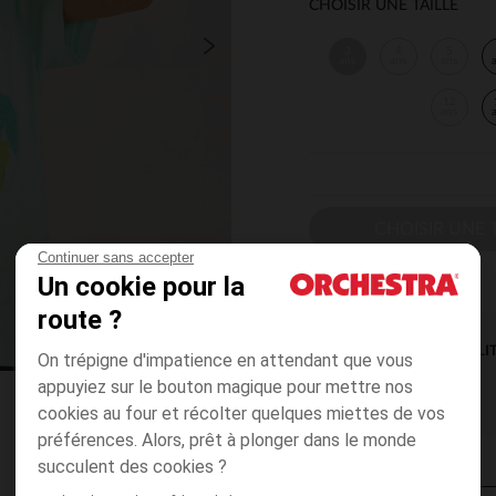
CHOISIR UNE TAILLE
3
4
5
ans
ans
ans
12
ans
CHOISIR UNE T
Continuer sans accepter
Un cookie pour la
route ?
DISPONIBILI
On trépigne d'impatience en attendant que vous
appuyiez sur le bouton magique pour mettre nos
cookies au four et récolter quelques miettes de vos
préférences. Alors, prêt à plonger dans le monde
succulent des cookies ?