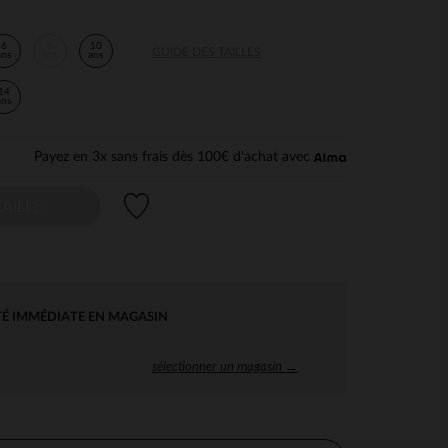
6
8
10
GUIDE DES TAILLES
ans
ans
ans
14
ans
Payez en 3x sans frais dès 100€ d'achat avec
Liste de souhaits
AILLE
TÉ IMMÉDIATE EN MAGASIN
sélectionner un magasin →