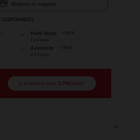
Réserver en magasin
 DISPONIBLES
 Options
ite
4,90 €
Point Relais
2 à 4 jours
tres de confidentialité, en garantissant la conformité avec les
7,90 €
À domicile
2 à 4 jours
je m'abonne pour
3,99€/mois*