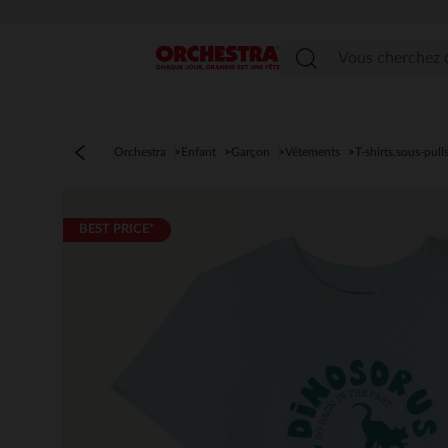
Menu
Orchestra
Enfant
Garçon
Vêtements
T-shirts,sous-pull
BEST PRICE*