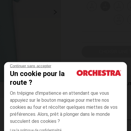
3
4
5
ans
ans
ans
12
ans
CHOISIR UNE T
Continuer sans accepter
Un cookie pour la
route ?
DISPONIBILI
On trépigne d'impatience en attendant que vous
appuyiez sur le bouton magique pour mettre nos
cookies au four et récolter quelques miettes de vos
préférences. Alors, prêt à plonger dans le monde
succulent des cookies ?
Lire la politique de confidentialité