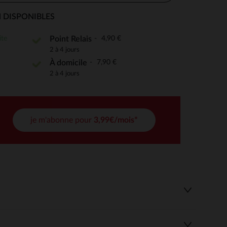
 DISPONIBLES
ite
4,90 €
Point Relais
 Options
2 à 4 jours
7,90 €
À domicile
tres de confidentialité, en garantissant la conformité avec les
2 à 4 jours
je m'abonne pour
3,99€/mois*