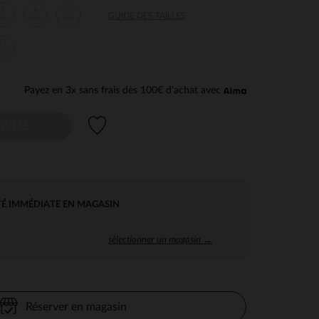
6
8
10
GUIDE DES TAILLES
ans
ans
ans
14
ans
Payez en 3x sans frais dès 100€ d'achat avec
Liste de souhaits
AILLE
TÉ IMMÉDIATE EN MAGASIN
sélectionner un magasin →
Réserver en magasin