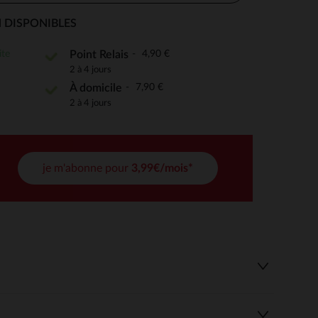
 DISPONIBLES
ite
4,90 €
Point Relais
 Options
2 à 4 jours
7,90 €
À domicile
tres de confidentialité, en garantissant la conformité avec les
2 à 4 jours
je m'abonne pour
3,99€/mois*