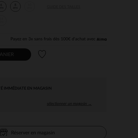
6
8
10
GUIDE DES TAILLES
ans
ans
ans
14
ans
Payez en 3x sans frais dès 100€ d'achat avec
Liste de souhaits
ANIER
TÉ IMMÉDIATE EN MAGASIN
sélectionner un magasin →
Réserver en magasin