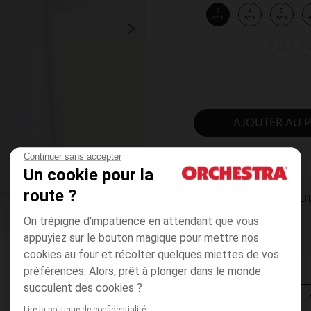
3
4
5
ans
ans
ans
12
ans
AJOUTER AU P
Continuer sans accepter
Un cookie pour la
route ?
DISPONIBILI
On trépigne d'impatience en attendant que vous
appuyiez sur le bouton magique pour mettre nos
cookies au four et récolter quelques miettes de vos
préférences. Alors, prêt à plonger dans le monde
succulent des cookies ?
Lire la politique de confidentialité