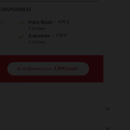
 DISPONIBLES
ite
4,90 €
Point Relais
 Options
2 à 4 jours
7,90 €
À domicile
tres de confidentialité, en garantissant la conformité avec les
2 à 4 jours
je m'abonne pour
3,99€/mois*