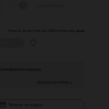
6
8
10
GUIDE DES TAILLES
ans
ans
ans
14
ans
Payez en 3x sans frais dès 100€ d'achat avec
Liste de souhaits
AILLE
TÉ IMMÉDIATE EN MAGASIN
sélectionner un magasin →
Réserver en magasin