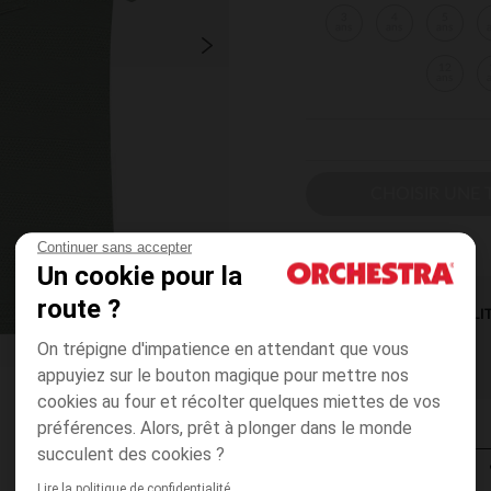
3
4
5
ans
ans
ans
12
ans
CHOISIR UNE T
Continuer sans accepter
Un cookie pour la
route ?
DISPONIBILI
On trépigne d'impatience en attendant que vous
appuyiez sur le bouton magique pour mettre nos
cookies au four et récolter quelques miettes de vos
préférences. Alors, prêt à plonger dans le monde
succulent des cookies ?
Lire la politique de confidentialité