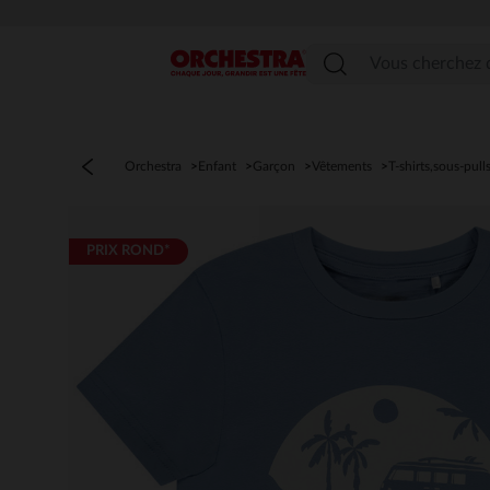
Menu
Orchestra
Enfant
Garçon
Vêtements
T-shirts,sous-pull
PRIX ROND*