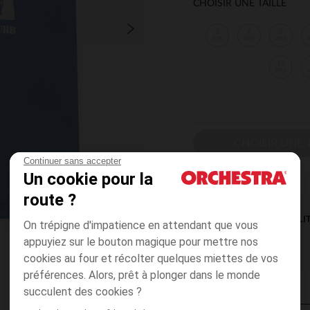
CHOISIR UNE TAILLE
3
4
5
ans
ans
ans
12
ans
CHOISIR UNE T
Continuer sans accepter
Un cookie pour la
route ?
DISPONIBILI
On trépigne d'impatience en attendant que vous
appuyiez sur le bouton magique pour mettre nos
cookies au four et récolter quelques miettes de vos
préférences. Alors, prêt à plonger dans le monde
succulent des cookies ?