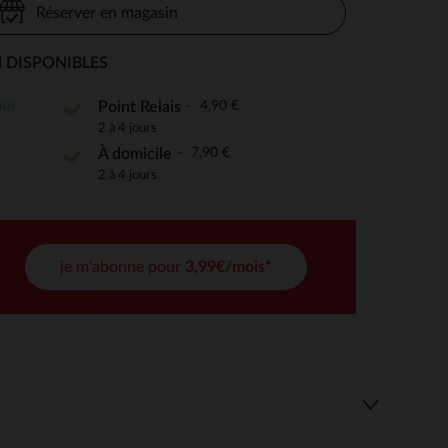
Réserver en magasin
 DISPONIBLES
 Options
ite
4,90 €
Point Relais
2 à 4 jours
tres de confidentialité, en garantissant la conformité avec les
7,90 €
À domicile
2 à 4 jours
je m'abonne pour
3,99€/mois*