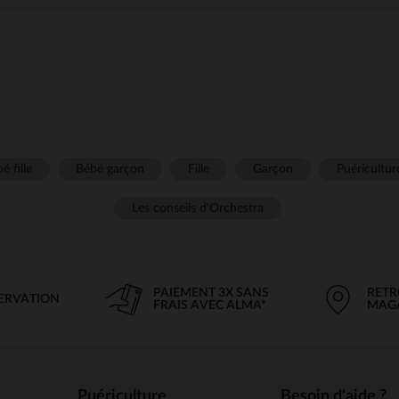
é fille
Bébé garçon
Fille
Garçon
Puéricultur
Les conseils d'Orchestra
PAIEMENT 3X SANS
RETR
SERVATION
FRAIS AVEC ALMA*
MAG
Puériculture
Besoin d'aide ?