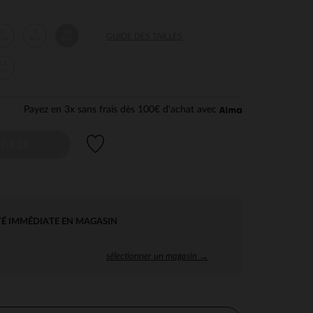
6
8
10
GUIDE DES TAILLES
ans
ans
ans
14
ans
Payez en 3x sans frais dès 100€ d'achat avec
Liste de souhaits
AILLE
TÉ IMMÉDIATE EN MAGASIN
sélectionner un magasin →