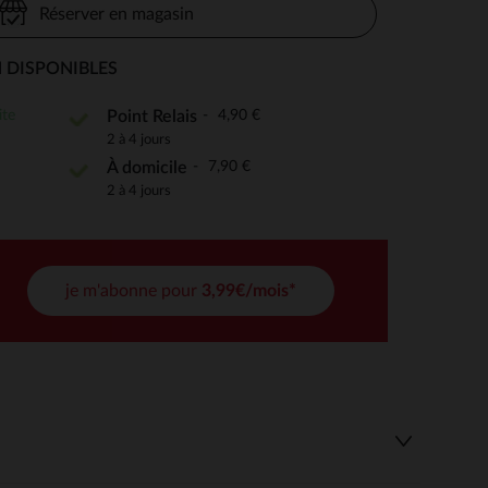
Réserver en magasin
 DISPONIBLES
 Options
ite
4,90 €
Point Relais
2 à 4 jours
tres de confidentialité, en garantissant la conformité avec les
7,90 €
À domicile
2 à 4 jours
je m'abonne pour
3,99€/mois*