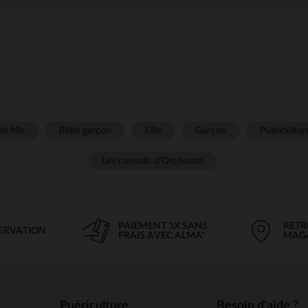
é fille
Bébé garçon
Fille
Garçon
Puéricultur
Les conseils d'Orchestra
PAIEMENT 3X SANS
RETR
SERVATION
FRAIS AVEC ALMA*
MAG
Puériculture
Besoin d'aide ?