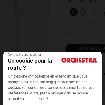
CHOISIR UNE TAILLE
3
4
5
ans
ans
ans
12
ans
AJOUTER AU P
Continuer sans accepter
Un cookie pour la
route ?
DISPONIBILI
On trépigne d'impatience en attendant que vous
appuyiez sur le bouton magique pour mettre nos
cookies au four et récolter quelques miettes de vos
préférences. Alors, prêt à plonger dans le monde
succulent des cookies ?