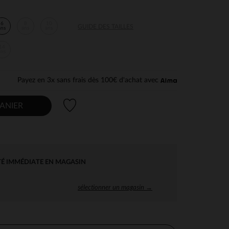
6
8
10
GUIDE DES TAILLES
ans
ans
ans
14
ans
Payez en 3x sans frais dès 100€ d'achat avec
Liste de souhaits
ANIER
TÉ IMMÉDIATE EN MAGASIN
sélectionner un magasin →