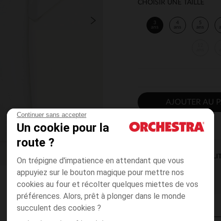
CHOISIR UNE TAILLE
3
4
5
ans
ans
ans
12
ans
AJOUTER AU P
Continuer sans accepter
Un cookie pour la
route ?
DISPONIBILI
On trépigne d'impatience en attendant que vous
appuyiez sur le bouton magique pour mettre nos
cookies au four et récolter quelques miettes de vos
préférences. Alors, prêt à plonger dans le monde
succulent des cookies ?