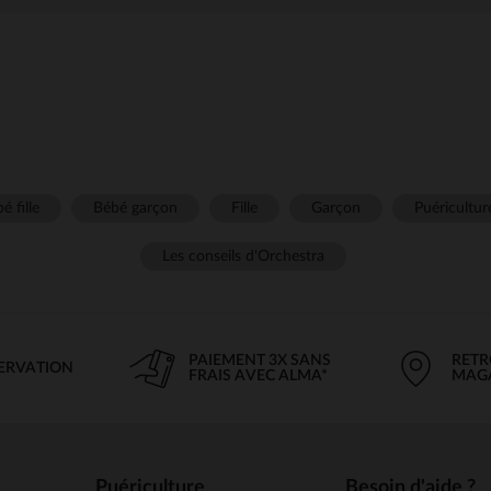
é fille
Bébé garçon
Fille
Garçon
Puéricultur
Les conseils d'Orchestra
PAIEMENT 3X SANS
RETR
SERVATION
FRAIS AVEC ALMA*
MAG
Puériculture
Besoin d'aide ?