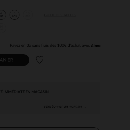
6
8
10
GUIDE DES TAILLES
ans
ans
ans
14
ans
Payez en 3x sans frais dès 100€ d'achat avec
Liste de souhaits
ANIER
TÉ IMMÉDIATE EN MAGASIN
sélectionner un magasin →