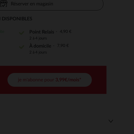
Réserver en magasin
 DISPONIBLES
 Options
ite
4,90 €
Point Relais
2 à 4 jours
tres de confidentialité, en garantissant la conformité avec les
7,90 €
À domicile
2 à 4 jours
je m'abonne pour
3,99€/mois*